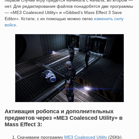
первом случае игру придется начинать с начала, во втором —
нет. Для редактирования файлов понадобятся две программы
— «ME3 Coalesced Utility» и «Gibbed’s Mass Effect 3 Save
Editor». Кстати, с их помощью можно легко
изменить силу
войск
.
Активация робопса и дополнительных
предметов через «ME3 Coalesced Utility» в
Mass Effect 3:
Скачиваем программу
ME3 Coalesced Utility
(26Kb).