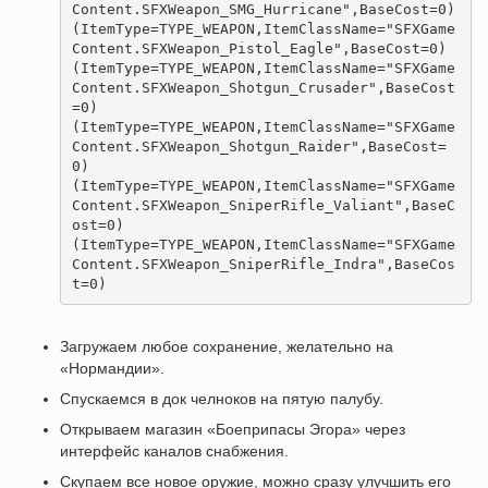
Content.SFXWeapon_SMG_Hurricane"
,
BaseCost
=
0
)
(
ItemType
=
TYPE_WEAPON
,
ItemClassName
=
"SFXGame
Content.SFXWeapon_Pistol_Eagle"
,
BaseCost
=
0
)
(
ItemType
=
TYPE_WEAPON
,
ItemClassName
=
"SFXGame
Content.SFXWeapon_Shotgun_Crusader"
,
BaseCost
=
0
)
(
ItemType
=
TYPE_WEAPON
,
ItemClassName
=
"SFXGame
Content.SFXWeapon_Shotgun_Raider"
,
BaseCost
=
0
)
(
ItemType
=
TYPE_WEAPON
,
ItemClassName
=
"SFXGame
Content.SFXWeapon_SniperRifle_Valiant"
,
BaseC
ost
=
0
)
(
ItemType
=
TYPE_WEAPON
,
ItemClassName
=
"SFXGame
Content.SFXWeapon_SniperRifle_Indra"
,
BaseCos
t
=
0
)
Загружаем любое сохранение, желательно на
«Нормандии».
Спускаемся в док челноков на пятую палубу.
Открываем магазин «Боеприпасы Эгора» через
интерфейс каналов снабжения.
Скупаем все новое оружие, можно сразу улучшить его