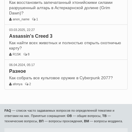
Как восстановить запечатанный хтонийскими силами
разрушенный алтарь в Астеркарнской долине (Grim
Dawn)?
anon_name
1
03.03.2025, 22:27
Assassin's Creed 3
Как найти всех животных и полностью открыть охотничью
карту?
R1SK
8
06.04.2024, 05:17
Разное
Как собрать все культовое оружие в Cyberpunk 2077?
afonya
2
FAQ
— список часто задаваемых вопросов по определенной тематике и
ответами на них. Принятые сокращения:
ОВ
— общие вопросы,
ТВ
—
технические вопросы,
ВП
— вопросы прохождения,
ВМ
— вопросы моддинга.