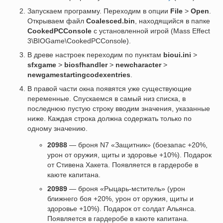
Запускаем программу. Переходим в опции
File
>
Open
.
Открываем файл
Coalesced.bin
, находящийся в папке
CookedPCConsole
с установленной игрой (Mass Effect
3\BIOGame\CookedPCConsole).
В древе настроек переходим по пунктам
bioui.ini
>
sfxgame
>
biosfhandler
>
newcharacter
>
newgamestartingcodexentries
.
В правой части окна появятся уже существующие
переменные. Спускаемся в самый низ списка, в
последнюю пустую строку вводим значения, указанные
ниже. Каждая строка должна содержать только по
одному значению.
20988
— броня N7 «Защитник» (боезапас +20%,
урон от оружия, щиты и здоровье +10%). Подарок
от Стивена Хакета. Появляется в гардеробе в
каюте капитана.
20989
— броня «Рыцарь-мститель» (урон
ближнего боя +20%, урон от оружия, щиты и
здоровье +10%). Подарок от солдат Альянса.
Появляется в гардеробе в каюте капитана.