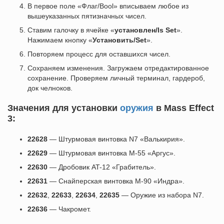
В первое поле «Флаг/Bool» вписываем любое из
вышеуказанных пятизначных чисел.
Ставим галочку в ячейке «
установлен/Is Set
».
Нажимаем кнопку «
Установить/Set
».
Повторяем процесс для оставшихся чисел.
Сохраняем изменения. Загружаем отредактированное
сохранение. Проверяем личный терминал, гардероб,
док челноков.
Значения для установки
оружия
в Mass Effect
3:
22628
— Штурмовая винтовка N7 «Валькирия».
22629
— Штурмовая винтовка M-55 «Аргус».
22630
— Дробовик AT-12 «Грабитель».
22631
— Снайперская винтовка М-90 «Индра».
22632
,
22633
,
22634
,
22635
— Оружие из набора N7.
22636
— Чакромет.