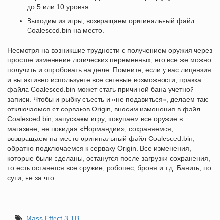
до 5 или 10 уровня.
Выходим из игры, возвращаем оригинальный файл
Coalesced.bin на место.
Несмотря на возникшие трудности с получением оружия через
простое изменение логических переменных, его все же можно
получить и опробовать на деле. Помните, если у вас лицензия
и вы активно используете все сетевые возможности, правка
файла Coalesced.bin может стать причиной бана учетной
записи. Чтобы и рыбку съесть и «не подавиться», делаем так:
отключаемся от серваков Origin, вносим изменения в файл
Coalesced.bin, запускаем игру, покупаем все оружие в
магазине, не покидая «Нормандии», сохраняемся,
возвращаем на место оригинальный файл Coalesced.bin,
обратно подключаемся к серваку Origin. Все изменения,
которые были сделаны, останутся после загрузки сохранения,
то есть останется все оружие, робопес, броня и т.д. Банить, по
сути, не за что.
Mass Effect 3 ТВ