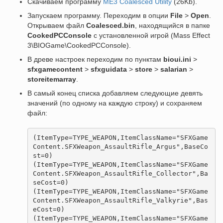
Скачиваем программу
ME3 Coalesced Utility
(26Kb).
Запускаем программу. Переходим в опции
File
>
Open
.
Открываем файл
Coalesced.bin
, находящийся в папке
CookedPCConsole
с установленной игрой (Mass Effect
3\BIOGame\CookedPCConsole).
В древе настроек переходим по пунктам
bioui.ini
>
sfxgamecontent
>
sfxguidata
>
store
>
salarian
>
storeitemarray
.
В самый конец списка добавляем следующие девять
значений (по одному на каждую строку) и сохраняем
файл:
(
ItemType
=
TYPE_WEAPON
,
ItemClassName
=
"SFXGame
Content.SFXWeapon_AssaultRifle_Argus"
,
BaseCo
st
=
0
)
(
ItemType
=
TYPE_WEAPON
,
ItemClassName
=
"SFXGame
Content.SFXWeapon_AssaultRifle_Collector"
,
Ba
seCost
=
0
)
(
ItemType
=
TYPE_WEAPON
,
ItemClassName
=
"SFXGame
Content.SFXWeapon_AssaultRifle_Valkyrie"
,
Bas
eCost
=
0
)
(
ItemType
=
TYPE_WEAPON
,
ItemClassName
=
"SFXGame