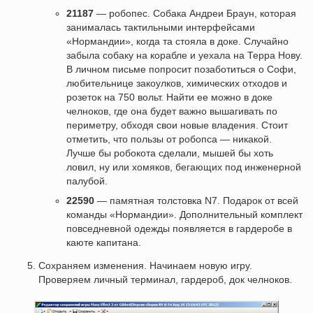
21187
— робопес. Собака Андреи Браун, которая
занималась тактильными интерфейсами
«Нормандии», когда та стояла в доке. Случайно
забыла собаку на корабле и уехала на Терра Нову.
В личном письме попросит позаботиться о Софи,
любительнице закоулков, химических отходов и
розеток на 750 вольт. Найти ее можно в доке
челноков, где она будет важно вышагивать по
периметру, обходя свои новые владения. Стоит
отметить, что пользы от робопса — никакой.
Лучше бы робокота сделали, мышей бы хоть
ловил, ну или хомяков, бегающих под инженерной
палубой.
22590
— памятная толстовка N7. Подарок от всей
команды «Нормандии». Дополнительный комплект
повседневной одежды появляется в гардеробе в
каюте капитана.
Сохраняем изменения. Начинаем новую игру.
Проверяем личный терминал, гардероб, док челноков.