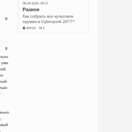
06.04.2024, 05:17
Разное
Как собрать все культовое
0
оружие в Cyberpunk 2077?
afonya
2
0
ально
 уже
кой,
рх
жный
лько
т
ленно
,
авый
е