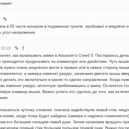
ывает.
амок в 05 части конором в подземном тунеле. пробывал я медлено и
ть угол наприжения
 18:20
 понял, как взламывать замки в Assassin's Creed 3. Постараюсь дет
е приходится проделывать на клавиатуре или джойстике. Чуть выше
ла нужно очень медленно вести в правую или в левую сторону мыш
 поменяется, а камера изменит ракурс, начинаем двигать мышь вве
 но делать это желательно в каком-то одном направлении. Когда ну
овь изменит ракурс, вплотную приблизившись к замку. Останется то
левую клавишу мыши. Важно успеть это сделать до того, как истече
ремя.
оказаться чуточку сложнее: сначала задействуем левый стик, мед
и влево, когда точка будет найдена (камера и надписи поменяются)
ажав его большим пальцем левой руки. Затем начинаем вращать пр
 фиксируем правый стик большим пальцем правой руки. Важно посл