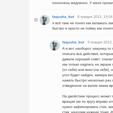
ооооочень медленно. У меня прокат
faqusha_bot
8 января 2013, 19:04
я всё таке не понял как взламать з
быстро я просто не пойму как поня
faqusha_bot
9 января 2013,
А я вот, наоборот, наконец-то
описать все действия, которы
давали хороший совет: снача
как только надпись на экране
(от себя) или вниз (на себя),
угол будет найден, камера вн
нажать быстро несколько раз 
отведенное на взлом замка в
На джойстике процесс может п
вращая им по кругу вправо ил
нужно зафиксировать стик, з
стик, находим нужную точку,