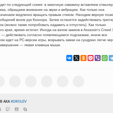
одит по следующей схеме: в замочную скважину вставляем отмычку
ика, обращаем внимание на звуки и вибрацию. Как только она
, начинаем медленно вращать правым стиком. Находим верную пози
общений возле рук Коннора. Затем останется задействовать тригге
ок (можно также попробовать надавить и отпустить). Как только
о края, время истечет. Иногда на взлом замков в Assassin’s Creed 
е — действовать согласно появляющимся подсказкам, иначе все
ом идет на PC-версии игры, вскрывать замки на сундуках легче чер
в завершение — левая клавиша мыши.
В AKA
KOROLEV