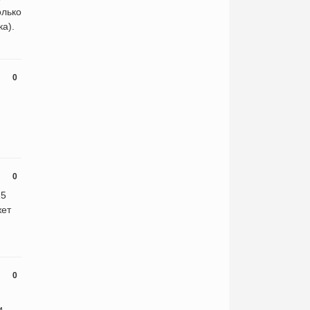
олько
а).
0
0
15
жет
0
и