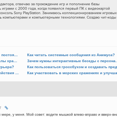
дактора, отвечаю за прохождение игр и пополнение базы
 играми с 2000 года, когда появился первый ПК с видеокартой
консоль Sony PlayStation. Занимаюсь коллекционированием игровых
ь компьютерами и компьютерными технологиями. Создаю чит-коды
Почему Хэйтем не бегает по деревьям и постоянно срывается?
Как читать системные сообщения из Анимуса?
Как выйти из Анимуса и покинуть пределы храма?
Зачем нужны интеракт
курьера?
Какие приемы, комбинации и особые действия доступны в бою?
7
й мере, у меня. Мой совет: водите мышкой влево-вправо и вверх-вн