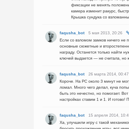
фиксации не менять положение
камера изменит ракурс, быст
Крышка сундука со взломанны
faqusha_bot
5 мая 2013, 20:26
Если со взломом замков ничего не 
основные сюжетные и второстепенны
награду. Останется только найти ну
ключей выдается — не считала, но к
faqusha_bot
26 марта 2014, 00:47
Короче. На PC около 3 минут не мог
ломал. Много чего делал, куча попы
быть это нечестно, но помогает. Во
настройках ставим 1 и 1. И готово! 
faqusha_bot
15 апреля 2014, 10:4
Ха, улучшили игру с такой механико
бросить прохождение игры, вот име