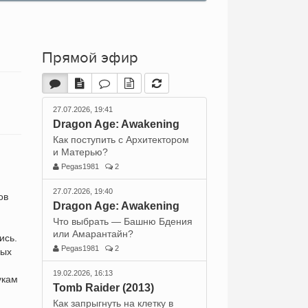
Прямой эфир
27.07.2026, 19:41
Dragon Age: Awakening
Как поступить с Архитектором
и Матерью?
Pegas1981
2
27.07.2026, 19:40
ов
Dragon Age: Awakening
Что выбрать — Башню Бдения
или Амарантайн?
ись.
Pegas1981
2
бых
19.02.2026, 16:13
укам
Tomb Raider (2013)
Как запрыгнуть на клетку в