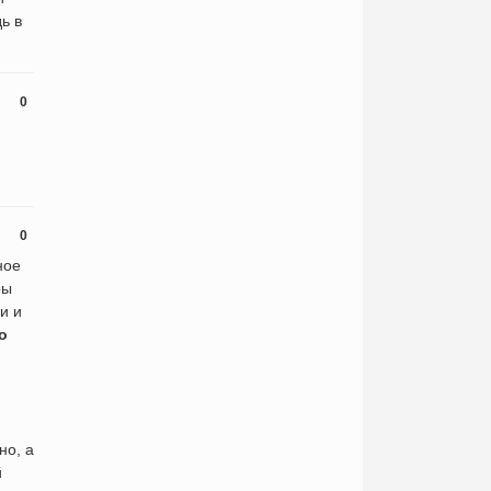
ь в
0
0
ное
ры
и и
о
но, а
й