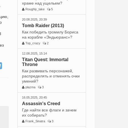
храме над ущельем?
,
Roughly_take
5
цию,
20.08.2025, 20:39
р
Tomb Raider (2013)
Как победить громилу Бориса
3
на корабле «Эндьюранс»?
Top_crazy
2
ез
12.08.2025, 15:14
Titan Quest: Immortal
Throne
Как развивать персонажей,
распределять и отменять очки
умений?
plazma
3
16.05.2025, 20:45
Assassin's Creed
Где найти все флаги и зачем
их собирать?
Frank_Sinatra
3