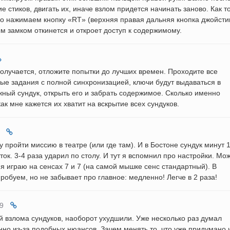
 стиков, двигать их, иначе взлом придется начинать заново. Как т
ро нажимаем кнопку «RT» (верхняя правая дальняя кнопка джойстик
м замком откинется и откроет доступ к содержимому.
получается, отложите попытки до лучших времен. Проходите все
е задания с полной синхронизацией, ключи будут выдаваться в
жный сундук, открыть его и забрать содержимое. Сколько именно
ак мне кажется их хватит на вскрытие всех сундуков.
у пройти миссию в театре (или где там). И в Бостоне сундук минут 
ток. 3-4 раза ударил по столу. И тут я вспомнил про настройки. Мо
т я играю на сенсах 7 и 7 (на самой мышке сенс стандартный). В
Пробуем, но не забывает про главное: медленно! Легче в 2 раза!
9
й взлома сундуков, наоборот ухудшили. Уже несколько раз думал
нно из-за подобных нюансов. Зачем менять то, что уже придумано 