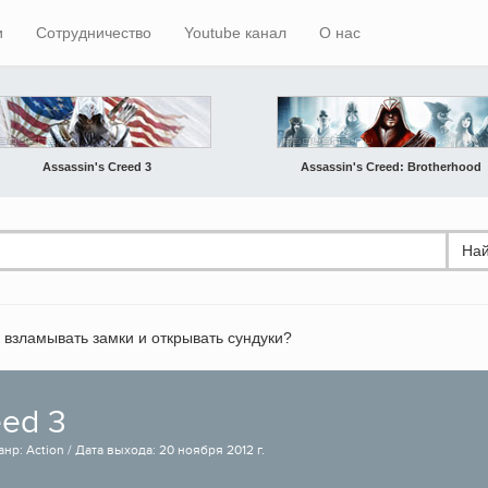
и
Сотрудничество
Youtube канал
О нас
Assassin's Creed 3
Assassin's Creed: Brotherhood
Най
 взламывать замки и открывать сундуки?
eed 3
анр: Action / Дата выхода: 20 ноября 2012 г.