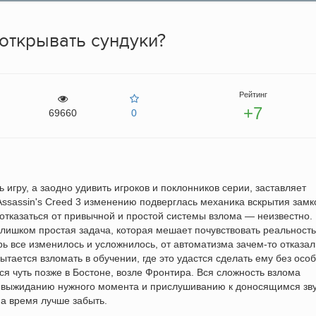
открывать сундуки?
Рейтинг
+7
69660
0
игру, а заодно удивить игроков и поклонников серии, заставляет
Assassin's Creed 3 изменению подверглась механика вскрытия замк
отказаться от привычной и простой системы взлома — неизвестно.
 слишком простая задача, которая мешает почувствовать реальность
рь все изменилось и усложнилось, от автоматизма зачем-то отказал
тается взломать в обучении, где это удастся сделать ему без осо
ся чуть позже в Бостоне, возле Фронтира. Вся сложность взлома
 выжиданию нужного момента и прислушиванию к доносящимся зв
на время лучше забыть.