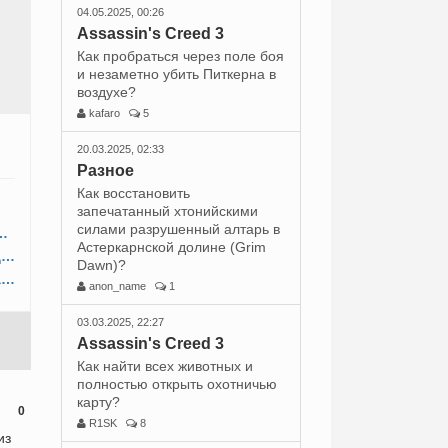
04.05.2025, 00:26
Assassin's Creed 3
Как пробраться через поле боя
и незаметно убить Питкерна в
воздухе?
kafaro
5
20.03.2025, 02:33
Разное
Как восстановить
запечатанный хтонийскими
силами разрушенный алтарь в
ивные беседы с персонажами?
Астеркарнской долине (Grim
Как пользоваться гроссбухом и создавать предметы?
Dawn)?
Как участвовать в морских сражениях и улучшать корабль?
anon_name
1
03.03.2025, 22:27
Assassin's Creed 3
Как найти всех животных и
полностью открыть охотничью
карту?
0
R1SK
8
из