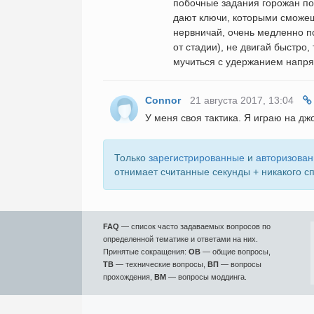
побочные задания горожан по 
дают ключи, которыми сможеш
нервничай, очень медленно по
от стадии), не двигай быстро,
мучиться с удержанием напря
Connor
21 августа 2017, 13:04
У меня своя тактика. Я играю на дж
Только
зарегистрированные
и
авторизова
отнимает считанные секунды + никакого с
FAQ
— список часто задаваемых вопросов по
определенной тематике и ответами на них.
Принятые сокращения:
ОВ
— общие вопросы,
ТВ
— технические вопросы,
ВП
— вопросы
прохождения,
ВМ
— вопросы моддинга.