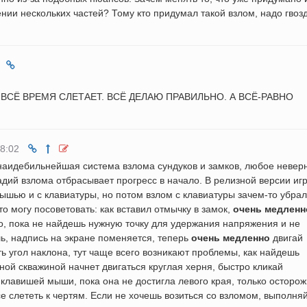
нии нескольких частей? Тому кто придумал такой взлом, надо гвозд
ОК ВСЁ ВРЕМЯ СЛЕТАЕТ. ВСЁ ДЕЛАЮ ПРАВИЛЬНО. А ВСЁ-РАВНО
08:02
 наидебильнейшая система взлома сундуков и замков, любое невер
адий взлома отбрасывает прогресс в начало. В релизной версии иг
ышью и с клавиатуры, но потом взлом с клавиатуры зачем-то убрал
то могу посоветовать: как вставил отмычку в замок,
очень медленн
о, пока не найдешь нужную точку для удержания напряжения и не
ь, надпись на экране поменяется, теперь
очень медленно
двигай
ть угол наклона, тут чаще всего возникают проблемы, как найдешь
ой скважиной начнет двигаться круглая херня, быстро кликай
 клавишей мыши, пока она не достигла левого края, только осторож
се слететь к чертям. Если не хочешь возиться со взломом, выполня