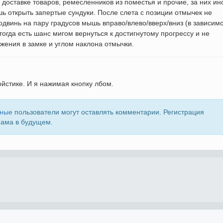
доставке товаров, ремесленников из поместья и прочие, за них ин
ь открыть запертые сундуки. После слета с позиции отмычек не
двинь на пару градусов мышь вправо/влево/вверх/вниз (в зависим
 тогда есть шанс мигом вернуться к достигнутому прогрессу и не
жения в замке и углом наклона отмычки.
ойстике. И я нажимая кнопку лбом.
нные
пользователи могут оставлять комментарии. Регистрация
пама в будущем.