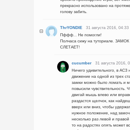
прекрасно использовано на протяже
голову забить.
ThrYONDIE
31 августа 2016, 04:33
Пффф... Не помогли!
Полчаса сижу на туториале. ЗАМ
СЛЕТАЕТ!
cucumber
31 августа 2016, 
Ничего удивительного, в AC3
движение на одной из трех ст
замки можно было ломать и м
повысили чувствительность. Ч
двигай мышь влево или вправ
раздастся щелчок, как найдеш
вверх или вниз, чтобы удержа
нужное положение, над замочн
несколько раз левой и правой
то на радостях опять может в