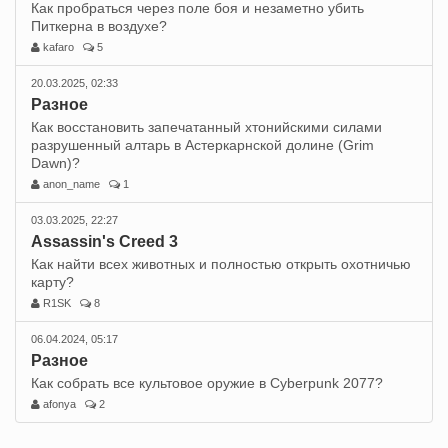
Как пробраться через поле боя и незаметно убить
Питкерна в воздухе?
kafaro
5
20.03.2025, 02:33
Разное
Как восстановить запечатанный хтонийскими силами
разрушенный алтарь в Астеркарнской долине (Grim
Dawn)?
anon_name
1
03.03.2025, 22:27
Assassin's Creed 3
Как найти всех животных и полностью открыть охотничью
карту?
R1SK
8
06.04.2024, 05:17
Разное
Как собрать все культовое оружие в Cyberpunk 2077?
afonya
2