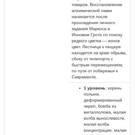
товаров. Восстановление
алхимической лавки
начинается после
прохождения личного
задания Маркоса в
Ионовом Гроте по поиску
редкого цветка — ионов
цвет. Лестница к пещере
находится на краю обрыва,
сбоку от телепорта с
быстрым перемещением,
по пути от побережья к
Сакраменте.
1 уровень
: корень
полыни,
деформированный
череп, бомба из
металлолома, малая
колба выносливости,
малая колба
концентрации, малая