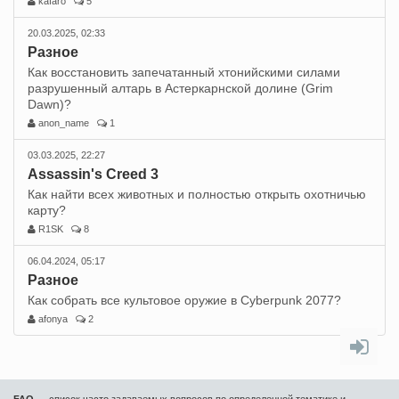
kafaro
5
20.03.2025, 02:33
Разное
Как восстановить запечатанный хтонийскими силами
разрушенный алтарь в Астеркарнской долине (Grim
Dawn)?
anon_name
1
03.03.2025, 22:27
Assassin's Creed 3
Как найти всех животных и полностью открыть охотничью
карту?
R1SK
8
06.04.2024, 05:17
Разное
Как собрать все культовое оружие в Cyberpunk 2077?
afonya
2
FAQ
— список часто задаваемых вопросов по определенной тематике и