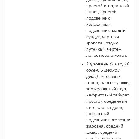
простой стол, малый
шкаф, простой
подсвечник,
изысканный
подсвечник, малый
сундук, чертежи
кровати «отдых
путника», чертеж
лепесткового копья.
2 уровень
(1 час, 10
сосен, 5 медной
руды)
: железный
топор, еловые доски,
замысловатый стул,
нефритовый табурет,
простой обеденный
стол, стопка дров,
роскошный
подсвечник, железная
жаровня, средний
шкаф, средний
сундук, верстак и