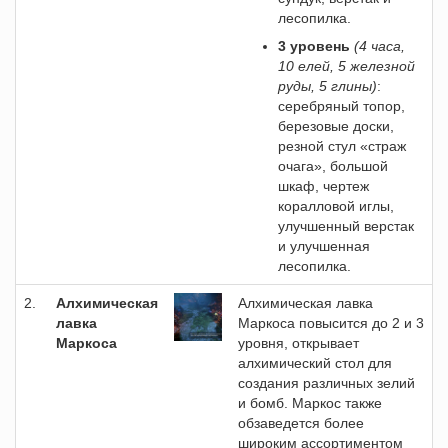
лесопилка.
3 уровень
(4 часа,
10 елей, 5 железной
руды, 5 глины)
:
серебряный топор,
березовые доски,
резной стул «страж
очага», большой
шкаф, чертеж
коралловой иглы,
улучшенный верстак
и улучшенная
лесопилка.
2.
Алхимическая
Алхимическая лавка
лавка
Маркоса повысится до 2 и 3
Маркоса
уровня, открывает
алхимический стол для
создания различных зелий
и бомб. Маркос также
обзаведется более
широким ассортиментом