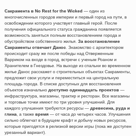
Сакрамента в No Rest for the Wicked
— один из
многочисленных городов империи и первый город на пути, в
освобождении которого участвует главный герой. После
получения официального статуса гражданина появляется
возможность заняться полным восстановлением города и
обустройством собственного жилья.
За восстановление
Сакраменты отвечает Данос
. Знакомство с архитектором
происходит сразу же после победы над Отверженным
Варриком на входе в город, встречи с ученым Роаном и
Хранителем в Гнездовье. На выходе из спальни во временном
жилье Данос расскажет о строительных объектах Сакраменты,
предложит свои услуги и переместиться на центральную
площадь города. В списке доступных для восстановления
объектов изначально
доступно одиннадцать проектов
—
инфраструктура, магазины, трактир и ресторан. Все магазины
и торговые точки имеют по три уровня улучшений. Для
каждого улучшения требуются ресурсы —
древесина, руда и
глина
, а также
время
— от часа до четырех часов. Улучшения
сильно облегчат в будущем крафт и добычу новых ресурсов,
которые пригодятся в релизной версии игры (пока же доступен
урезанный вариант).