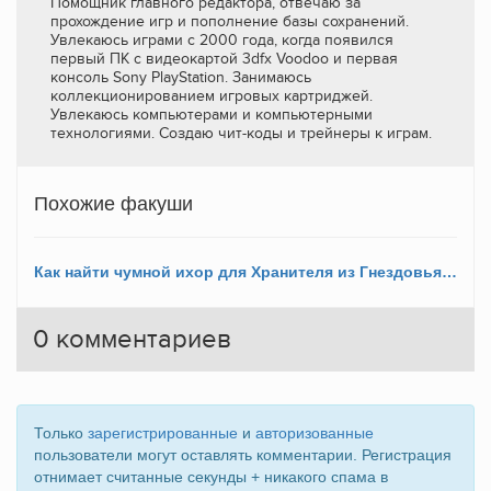
Помощник главного редактора, отвечаю за
прохождение игр и пополнение базы сохранений.
Увлекаюсь играми с 2000 года, когда появился
первый ПК с видеокартой 3dfx Voodoo и первая
консоль Sony PlayStation. Занимаюсь
коллекционированием игровых картриджей.
Увлекаюсь компьютерами и компьютерными
технологиями. Создаю чит-коды и трейнеры к играм.
Похожие факуши
Как найти чумной ихор для Хранителя из Гнездовья в Сакраменте (No Rest for the Wicked)?
0
комментариев
Только
зарегистрированные
и
авторизованные
пользователи могут оставлять комментарии. Регистрация
отнимает считанные секунды + никакого спама в