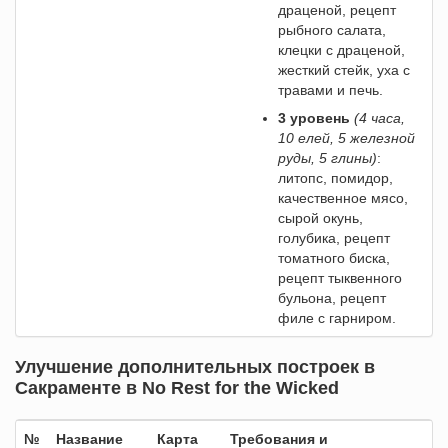
драценой, рецепт
рыбного салата,
клецки с драценой,
жесткий стейк, уха с
травами и печь.
3 уровень
(4 часа,
10 елей, 5 железной
руды, 5 глины)
:
литопс, помидор,
качественное мясо,
сырой окунь,
голубика, рецепт
томатного биска,
рецепт тыквенного
бульона, рецепт
филе с гарниром.
Улучшение дополнительных построек в
Сакраменте в No Rest for the Wicked
№
Название
Карта
Требования и