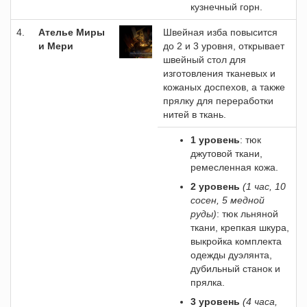
кузнечный горн.
4.
Ателье Миры
Швейная изба повысится
и Мери
до 2 и 3 уровня, открывает
швейный стол для
изготовления тканевых и
кожаных доспехов, а также
прялку для переработки
нитей в ткань.
1 уровень
: тюк
джутовой ткани,
ремесленная кожа.
2 уровень
(1 час, 10
сосен, 5 медной
руды)
: тюк льняной
ткани, крепкая шкура,
выкройка комплекта
одежды дуэлянта,
дубильный станок и
прялка.
3 уровень
(4 часа,