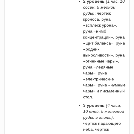
2 уровень
(1 час, 10
сосен, 5 медной
руды)
: чертеж
кроноса, руна
«всплеск урона»,
руна «нимб
концентрации», руна
«щит баланса», руна
«родник
выносливости», руна
«огненные чары»,
руна «ледяные
чары», руна
«электрические
чары», руна «чумные
чары» и письменный
стол.
3 уровень
(4 часа,
10 елей, 5 железной
руды, 5 глины)
:
чертеж падающего
неба, чертеж