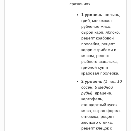
сражениях.
1 уровень
: полынь,
гриб, мечехвост,
рубленое мясо,
сырой карп, яблоко,
рецепт крабовой
похлебки, рецепт
карри с грибами и
мясом, рецепт
рыбного шашлыка,
грибной суп и
крабовая похлебка.
2 уровень
(1 час, 10
сосен, 5 медной
руды)
: драцена,
картофель,
стандартный кусок
мяса, сырая форель,
огневика, рецепт
жесткого стейка,
рецепт клецок с