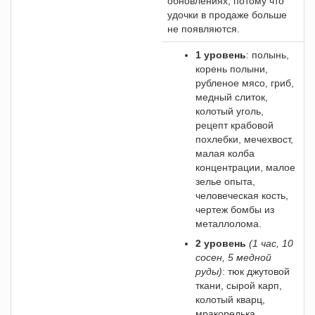
обновлениях, потому что
удочки в продаже больше
не появляются.
1 уровень
: полынь,
корень полыни,
рубленое мясо, гриб,
медный слиток,
колотый уголь,
рецепт крабовой
похлебки, мечехвост,
малая колба
концентрации, малое
зелье опыта,
человеческая кость,
чертеж бомбы из
металлолома.
2 уровень
(1 час, 10
сосен, 5 медной
руды)
: тюк джутовой
ткани, сырой карп,
колотый кварц,
мракоредька,