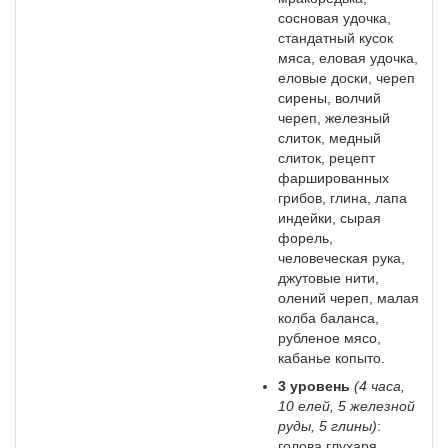
сосновая удочка,
стандатный кусок
мяса, еловая удочка,
еловые доски, череп
сирены, волчий
череп, железный
слиток, медный
слиток, рецепт
фаршированных
грибов, глина, лапа
индейки, сырая
форель,
человеческая рука,
джутовые нити,
олений череп, малая
колба баланса,
рубленое мясо,
кабанье копыто.
3 уровень
(4 часа,
10 елей, 5 железной
руды, 5 глины)
:
голова глухаря,