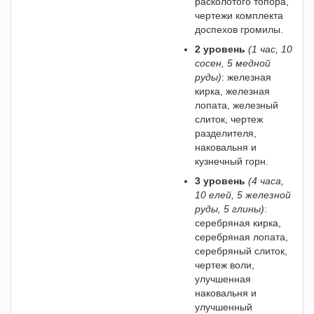
расколотого топора,
чертежи комплекта
доспехов громилы.
2 уровень
(1 час, 10
сосен, 5 медной
руды)
: железная
кирка, железная
лопата, железный
слиток, чертеж
разделителя,
наковальня и
кузнечный горн.
3 уровень
(4 часа,
10 елей, 5 железной
руды, 5 глины)
:
серебряная кирка,
серебряная лопата,
серебряный слиток,
чертеж воли,
улучшенная
наковальня и
улучшенный