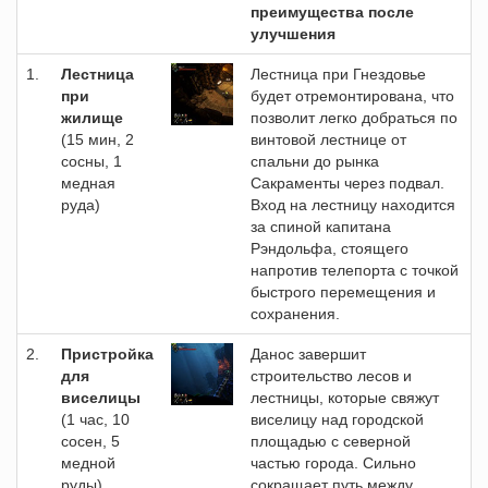
преимущества после
улучшения
1.
Лестница
Лестница при Гнездовье
при
будет отремонтирована, что
жилище
позволит легко добраться по
(15 мин, 2
винтовой лестнице от
сосны, 1
спальни до рынка
медная
Сакраменты через подвал.
руда)
Вход на лестницу находится
за спиной капитана
Рэндольфа, стоящего
напротив телепорта с точкой
быстрого перемещения и
сохранения.
2.
Пристройка
Данос завершит
для
строительство лесов и
виселицы
лестницы, которые свяжут
(1 час, 10
виселицу над городской
сосен, 5
площадью с северной
медной
частью города. Сильно
руды)
сокращает путь между