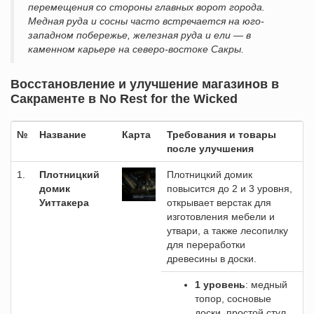
перемещения со стороны главных ворот города.
Медная руда и сосны часто встречается на юго-
западном побережье, железная руда и ели — в
каменном карьере на северо-востоке Сакры.
Восстановление и улучшение магазинов в
Сакраменте в No Rest for the Wicked
№
Название
Карта
Требования и товары
после улучшения
1.
Плотницкий
Плотницкий домик
домик
повысится до 2 и 3 уровня,
Уиттакера
открывает верстак для
изготовления мебели и
утвари, а также лесопилку
для переработки
древесины в доски.
1 уровень
: медный
топор, сосновые
доски, простой стул,