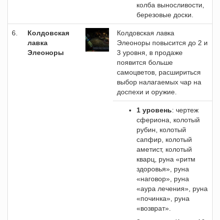
колба выносливости,
березовые доски.
6.
Колдовская
Колдовская лавка
лавка
Элеоноры повысится до 2 и
Элеоноры
3 уровня, в продаже
появится больше
самоцветов, расшириться
выбор налагаемых чар на
доспехи и оружие.
1 уровень
: чертеж
сфериона, колотый
рубин, колотый
сапфир, колотый
аметист, колотый
кварц, руна «ритм
здоровья», руна
«наговор», руна
«аура лечения», руна
«починка», руна
«возврат».