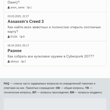
Dawn)?
anon_name
1
03.03.2025, 22:27
Assassin's Creed 3
Как найти всех животных и полностью открыть охотничью
карту?
R1SK
8
06.04.2024, 05:17
Разное
Как собрать все культовое оружие в Cyberpunk 2077?
afonya
2
FAQ
— список часто задаваемых вопросов по определенной тематике и
ответами на них. Принятые сокращения:
ОВ
— общие вопросы,
ТВ
—
технические вопросы,
ВП
— вопросы прохождения,
ВМ
— вопросы моддинга.