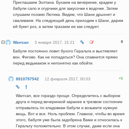
Приглашаем Золтана. Бухаем на вечеринке, крадем у
бабули сало и огурчики для закусочки к водочке. Затем
слушаем поэзию Лютика. Видим, что Шани дрыхнет и
сваливаем. На следующий день приходим к Шани, дарим
ей букет роз, а затем трахаем ее как следует.
0
Warrcan
3 января 2017, 15:21
Бабуля постоянно ловит бухого Геральта и выстявляет
вон. Фигово. Как не попадаться? Она спавнится прямо
перед ведьмаком и непонятно как обойти.
+1
8910797542
12 февраля 2017, 00:03
Warrcan, все гораздо проще. Определитесь с выбором
друга и перед вечеринкой заранее в трезвом состоянии
отправьтесь по кладовкам бабули и возьмите нужную
вещь. Вот и все. Ноль проблем. Главное, чтобы во время
этого, бабуля уже была задобрена Вами и относилась к
Геральту положительно. В этом случае, даже если она