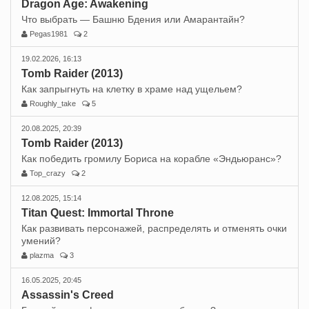
Dragon Age: Awakening
Что выбрать — Башню Бдения или Амарантайн?
Pegas1981
2
19.02.2026, 16:13
Tomb Raider (2013)
Как запрыгнуть на клетку в храме над ущельем?
Roughly_take
5
20.08.2025, 20:39
Tomb Raider (2013)
Как победить громилу Бориса на корабле «Эндьюранс»?
Top_crazy
2
12.08.2025, 15:14
Titan Quest: Immortal Throne
Как развивать персонажей, распределять и отменять очки
умений?
plazma
3
16.05.2025, 20:45
Assassin's Creed