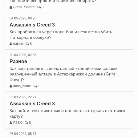
Где найти все флаги и зачем их собирать?
Frank_Sinatra
3
04.05.2025, 00:26
Assassin's Creed 3
Как пробраться через поле боя и незаметно убить
Питкерна в воздухе?
kafaro
5
20.03.2025, 02:33
Разное
Как восстановить запечатанный хтонийскими силами
разрушенный алтарь в Астеркарнской долине (Grim
Dawn)?
anon_name
1
03.03.2025, 22:27
Assassin's Creed 3
Как найти всех животных и полностью открыть охотничью
карту?
R1SK
8
06.04.2024, 05:17