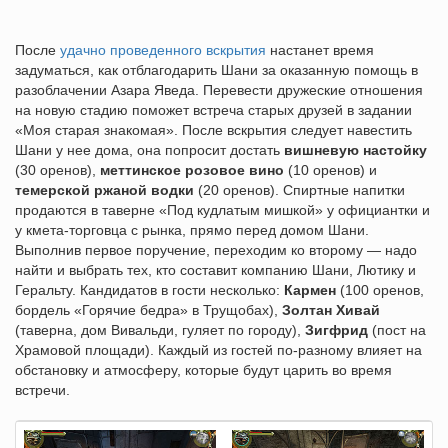
После
удачно проведенного вскрытия
настанет время
задуматься, как отблагодарить Шани за оказанную помощь в
разоблачении Азара Яведа. Перевести дружеские отношения
на новую стадию поможет встреча старых друзей в задании
«Моя старая знакомая». После вскрытия следует навестить
Шани у нее дома, она попросит достать
вишневую настойку
(30 оренов),
меттинское розовое вино
(10 оренов) и
темерской ржаной водки
(20 оренов). Спиртные напитки
продаются в таверне «Под кудлатым мишкой» у официантки и
у кмета-торговца с рынка, прямо перед домом Шани.
Выполнив первое поручение, переходим ко второму — надо
найти и выбрать тех, кто составит компанию Шани, Лютику и
Геральту. Кандидатов в гости несколько:
Кармен
(100 оренов,
бордель «Горячие бедра» в Трущобах),
Золтан Хивай
(таверна, дом Вивальди, гуляет по городу),
Зигфрид
(пост на
Храмовой площади). Каждый из гостей по-разному влияет на
обстановку и атмосферу, которые будут царить во время
встречи.