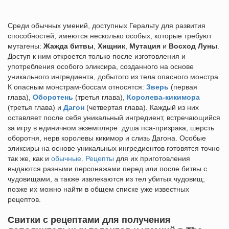
Среди обычных умений, доступных Геральту для развития
способностей, имеются несколько особых, которые требуют
мутагены:
Жажда битвы
,
Хищник
,
Мутация
и
Восход Луны
.
Доступ к ним откроется только после изготовления и
употребления особого эликсира, созданного на основе
уникального ингредиента, добытого из тела опасного монстра.
К опасным монстрам-боссам относятся:
Зверь
(первая
глава),
Оборотень
(третья глава),
Королева-кикимора
(третья глава) и
Дагон
(четвертая глава). Каждый из них
оставляет после себя уникальный ингредиент, встречающийся
за игру в единичном экземпляре: душа пса-призрака, шерсть
оборотня, нерв королевы кикимор и слизь Дагона. Особые
эликсиры на основе уникальных ингредиентов готовятся точно
так же, как и
обычные
.
Рецепты
для их приготовления
выдаются разными персонажами перед или после битвы с
чудовищами, а также извлекаются из тел убитых чудовищ;
позже их можно найти в общем списке уже известных
рецептов.
Свитки с рецептами для получения