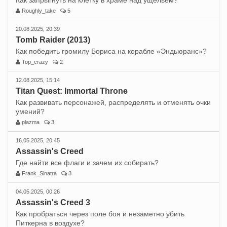
Как запрыгнуть на клетку в храме над ущельем?
Roughly_take
5
20.08.2025, 20:39
Tomb Raider (2013)
Как победить громилу Бориса на корабле «Эндьюранс»?
Top_crazy
2
12.08.2025, 15:14
Titan Quest: Immortal Throne
Как развивать персонажей, распределять и отменять очки
умений?
plazma
3
16.05.2025, 20:45
Assassin's Creed
Где найти все флаги и зачем их собирать?
Frank_Sinatra
3
04.05.2025, 00:26
Assassin's Creed 3
Как пробраться через поле боя и незаметно убить
Питкерна в воздухе?