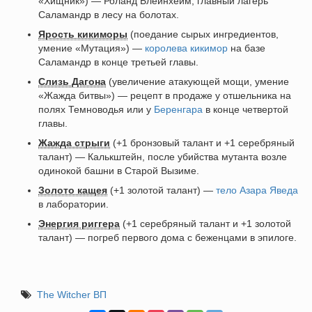
«Хищник») — Роланд Блейнхейм, главный лагерь
Саламандр в лесу на болотах.
Ярость кикиморы
(поедание сырых ингредиентов,
умение «Мутация») —
королева кикимор
на базе
Саламандр в конце третьей главы.
Слизь Дагона
(увеличение атакующей мощи, умение
«Жажда битвы») — рецепт в продаже у отшельника на
полях Темноводья или у
Беренгара
в конце четвертой
главы.
Жажда стрыги
(+1 бронзовый талант и +1 серебряный
талант) — Калькштейн, после убийства мутанта возле
одинокой башни в Старой Вызиме.
Золото кащея
(+1 золотой талант) —
тело Азара Яведа
в лаборатории.
Энергия риггера
(+1 серебряный талант и +1 золотой
талант) — погреб первого дома с беженцами в эпилоге.
The Witcher ВП