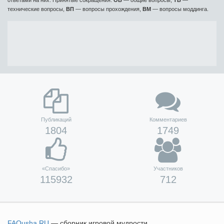
технические вопросы,
ВП
— вопросы прохождения,
ВМ
— вопросы моддинга.
Публикаций
Комментариев
1804
1749
«Спасибо»
Участников
115932
712
FAQusha
.RU
— сборник игровой мудрости.