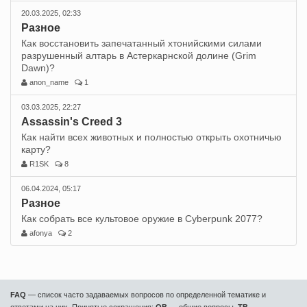
20.03.2025, 02:33
Разное
Как восстановить запечатанный хтонийскими силами
разрушенный алтарь в Астеркарнской долине (Grim
Dawn)?
anon_name
1
03.03.2025, 22:27
Assassin's Creed 3
Как найти всех животных и полностью открыть охотничью
карту?
R1SK
8
06.04.2024, 05:17
Разное
Как собрать все культовое оружие в Cyberpunk 2077?
afonya
2
FAQ
— список часто задаваемых вопросов по определенной тематике и
ответами на них. Принятые сокращения:
ОВ
— общие вопросы,
ТВ
—