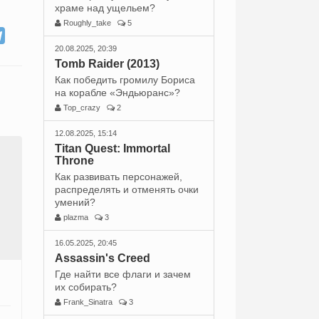
храме над ущельем?
Roughly_take
5
20.08.2025, 20:39
Tomb Raider (2013)
Как победить громилу Бориса
на корабле «Эндьюранс»?
Top_crazy
2
12.08.2025, 15:14
Titan Quest: Immortal
Throne
Как развивать персонажей,
распределять и отменять очки
умений?
plazma
3
16.05.2025, 20:45
Assassin's Creed
Где найти все флаги и зачем
их собирать?
Frank_Sinatra
3