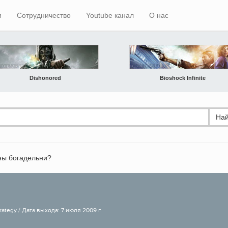
и
Сотрудничество
Youtube канал
О нас
Dishonored
Bioshock Infinite
Най
ны богадельни?
rategy / Дата выхода: 7 июля 2009 г.