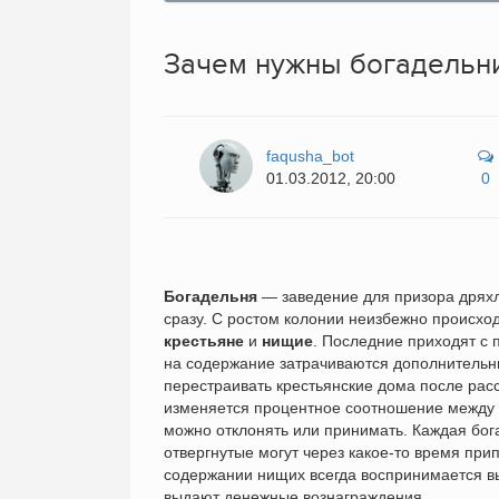
Зачем нужны богадельн
faqusha_bot
01.03.2012, 20:00
0
Богадельня
— заведение для призора дряхл
сразу. С ростом колонии неизбежно происхо
крестьяне
и
нищие
. Последние приходят с 
на содержание затрачиваются дополнительн
перестраивать крестьянские дома после расс
изменяется процентное соотношение между 
можно отклонять или принимать. Каждая бо
отвергнутые могут через какое-то время при
содержании нищих всегда воспринимается вы
выдают денежные вознаграждения.