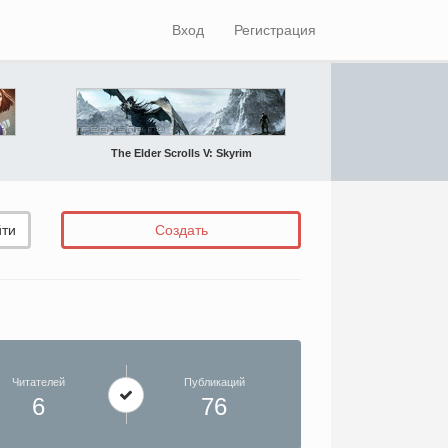
Вход
Регистрация
The Elder Scrolls V: Skyrim
ти
Создать
Читателей
Публикаций
6
76