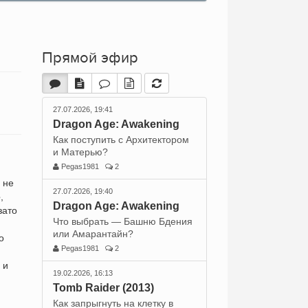
Прямой эфир
27.07.2026, 19:41
Dragon Age: Awakening
Как поступить с Архитектором
и Матерью?
Pegas1981
2
 не
27.07.2026, 19:40
е
,
Dragon Age: Awakening
зато
Что выбрать — Башню Бдения
или Амарантайн?
о
Pegas1981
2
 и
19.02.2026, 16:13
Tomb Raider (2013)
Как запрыгнуть на клетку в