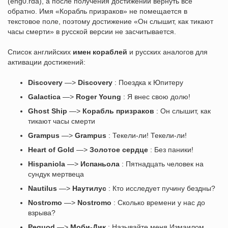
(eng0.rda), а после получения достижений вернуть все
обратно. Имя «Корабль призраков» не помещается в
текстовое поле, поэтому достижение «Он слышит, как тикают
часы смерти» в русской версии не засчитывается.
Список английских
имен кораблей
и русских аналогов для
активации достижений:
Discovery
—>
Discovery
: Поездка к Юпитеру
Galactica
—>
Roger Young
: Я внес свою долю!
Ghost Ship
—>
Корабль призраков
: Он слышит, как
тикают часы смерти
Grampus
—>
Grampus
: Текели-ли! Текели-ли!
Heart of Gold
—>
Золотое сердце
: Без паники!
Hispaniola
—>
Испаньола
: Пятнадцать человек на
сундук мертвеца
Nautilus
—>
Наутилус
: Кто исследует пучину бездны?
Nostromo
—>
Nostromo
: Сколько времени у нас до
взрыва?
Pequod
—>
Моби-Дик
: Называйте меня Измаилом