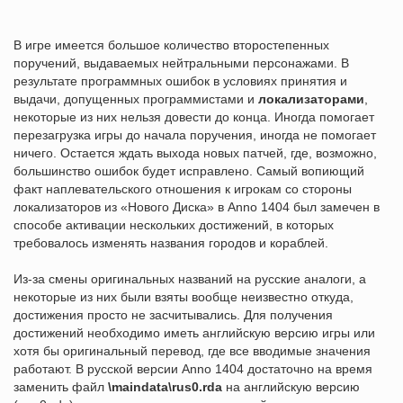
В игре имеется большое количество второстепенных
поручений, выдаваемых нейтральными персонажами. В
результате программных ошибок в условиях принятия и
выдачи, допущенных программистами и
локализаторами
,
некоторые из них нельзя довести до конца. Иногда помогает
перезагрузка игры до начала поручения, иногда не помогает
ничего. Остается ждать выхода новых патчей, где, возможно,
большинство ошибок будет исправлено. Самый вопиющий
факт наплевательского отношения к игрокам со стороны
локализаторов из «Нового Диска» в Anno 1404 был замечен в
способе активации нескольких достижений, в которых
требовалось изменять названия городов и кораблей.
Из-за смены оригинальных названий на русские аналоги, а
некоторые из них были взяты вообще неизвестно откуда,
достижения просто не засчитывались. Для получения
достижений необходимо иметь английскую версию игры или
хотя бы оригинальный перевод, где все вводимые значения
работают. В русской версии Anno 1404 достаточно на время
заменить файл
\maindata\rus0.rda
на английскую версию