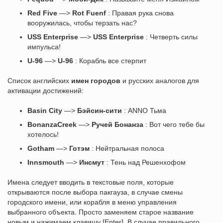
Red Five
—>
Rot Fuenf
: Правая рука снова
вооружилась, чтобы терзать нас?
USS Enterprise
—>
USS Enterprise
: Четверть силы
импульса!
U-96
—>
U-96
: Корабль все стерпит
Список английских
имен городов
и русских аналогов для
активации достижений:
Basin City
—>
Бэйсин-сити
: ANNO Тьма
BonanzaCreek
—>
Ручей Бонанза
: Вот чего тебе бы
хотелось!
Gotham
—>
Готэм
: Нейтральная полоса
Innsmouth
—>
Инсмут
: Тень над Решенхофом
Имена следует вводить в текстовые поля, которые
открываются после выбора пакгауза, в случае смены
городского имени, или корабля в меню управления
выбранного объекта. Просто заменяем старое название
новым и нажимаем клавишу [Enter]. В случае правильного