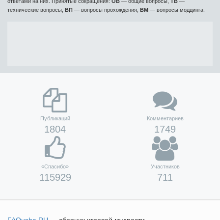
ответами на них. Принятые сокращения:
ОВ
— общие вопросы,
ТВ
—
технические вопросы,
ВП
— вопросы прохождения,
ВМ
— вопросы моддинга.
Публикаций
Комментариев
1804
1749
«Спасибо»
Участников
115929
711
FAQusha
.RU
— сборник игровой мудрости.