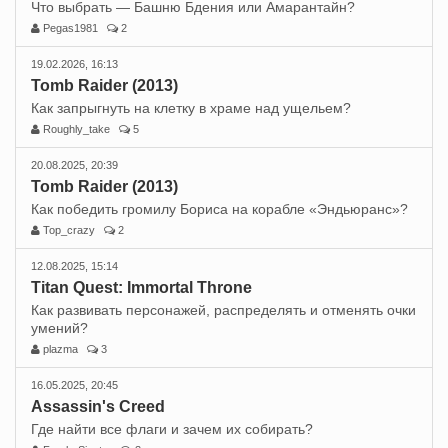
Что выбрать — Башню Бдения или Амарантайн?
Pegas1981
2
19.02.2026, 16:13
Tomb Raider (2013)
Как запрыгнуть на клетку в храме над ущельем?
Roughly_take
5
20.08.2025, 20:39
Tomb Raider (2013)
Как победить громилу Бориса на корабле «Эндьюранс»?
Top_crazy
2
12.08.2025, 15:14
Titan Quest: Immortal Throne
Как развивать персонажей, распределять и отменять очки
умений?
plazma
3
16.05.2025, 20:45
Assassin's Creed
Где найти все флаги и зачем их собирать?