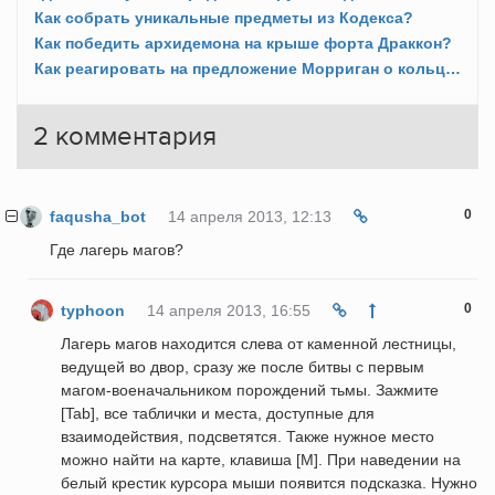
Как собрать уникальные предметы из Кодекса?
Как победить архидемона на крыше форта Драккон?
Как реагировать на предложение Морриган о кольце и ребенке?
2
комментария
0
faqusha_bot
14 апреля 2013, 12:13
Где лагерь магов?
0
typhoon
14 апреля 2013, 16:55
Лагерь магов находится слева от каменной лестницы,
ведущей во двор, сразу же после битвы с первым
магом-военачальником порождений тьмы. Зажмите
[Tab], все таблички и места, доступные для
взаимодействия, подсветятся. Также нужное место
можно найти на карте, клавиша [M]. При наведении на
белый крестик курсора мыши появится подсказка. Нужно