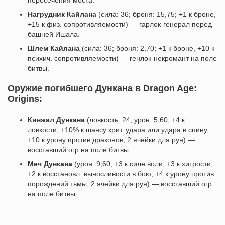
пересечения моста.
Нагрудник Кайлана
(сила: 36; броня: 15,75; +1 к броне,
+15 к физ. сопротивляемости) — гарлок-генерал перед
башней Ишала.
Шлем Кайлана
(сила: 36; броня: 2,70; +1 к броне, +10 к
психич. сопротивляемости) — генлок-некромант на поле
битвы.
Оружие погибшего Дункана в Dragon Age:
Origins:
Кинжал Дункана
(ловкость: 24; урон: 5,60; +4 к
ловкости, +10% к шансу крит. удара или удара в спину,
+10 к урону против драконов, 2 ячейки для рун) —
восставший огр на поле битвы.
Меч Дункана
(урон: 9,60; +3 к силе воли, +3 к хитрости,
+2 к восстановл. выносливости в бою, +4 к урону против
порождений тьмы, 2 ячейки для рун) — восставший огр
на поле битвы.