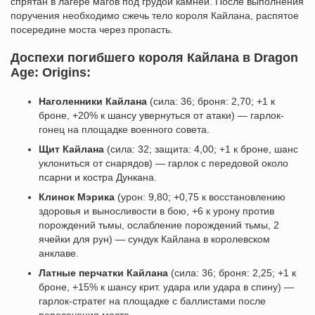
спрятан в лагере магов под грудой камней. После выполнения
поручения необходимо сжечь тело короля Кайлана, распятое
посередине моста через пропасть.
Доспехи погибшего короля Кайлана в Dragon
Age: Origins:
Наголенники Кайлана
(сила: 36; броня: 2,70; +1 к
броне, +20% к шансу увернуться от атаки) — гарлок-
гонец на площадке военного совета.
Щит Кайлана
(сила: 32; защита: 4,00; +1 к броне, шанс
уклониться от снарядов) — гарлок с передовой около
псарни и костра Дункана.
Клинок Мэрика
(урон: 9,80; +0,75 к восстановлению
здоровья и выносливости в бою, +6 к урону против
порождений тьмы, ослабление порождений тьмы, 2
ячейки для рун) — сундук Кайлана в королевском
анклаве.
Латные перчатки Кайлана
(сила: 36; броня: 2,25; +1 к
броне, +15% к шансу крит. удара или удара в спину) —
гарлок-стратег на площадке с баллистами после