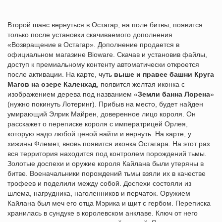
Второй шанс вернуться в Остагар, на поле битвы, появится
только после установки скачиваемого дополнения
«Возвращение в Остагар». Дополнение продается в
официальном магазине Bioware. Скачав и установив файлы,
доступ к премиальному контенту автоматически откроется
после активации. На карте, чуть
выше и правее башни Круга
Магов на озере Каленхад
, появится желтая иконка с
изображением дерева под названием «
Земли банна Лорена
»
(нужно покинуть Лотеринг). Прибыв на место, будет найден
умирающий Элрик Майрен, доверенное лицо короля. Он
расскажет о переписке короля с императрицей Орлея,
которую надо любой ценой найти и вернуть. На карте, у
хижины Флемет, вновь появится иконка Остагара. На этот раз
вся территория находится под контролем порождений тьмы.
Золотые доспехи и оружие короля Кайлана были утеряны в
битве. Военачальники порождений тьмы взяли их в качестве
трофеев и поделили между собой. Доспехи состояли из
шлема, нагрудника, наголенников и перчаток. Оружием
Кайлана был меч его отца Мэрика и щит с гербом. Переписка
хранилась в сундуке в королевском анклаве. Ключ от него