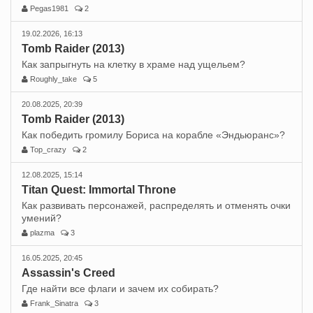
Pegas1981
2
19.02.2026, 16:13
Tomb Raider (2013)
Как запрыгнуть на клетку в храме над ущельем?
Roughly_take
5
20.08.2025, 20:39
Tomb Raider (2013)
Как победить громилу Бориса на корабле «Эндьюранс»?
Top_crazy
2
12.08.2025, 15:14
Titan Quest: Immortal Throne
Как развивать персонажей, распределять и отменять очки
умений?
plazma
3
16.05.2025, 20:45
Assassin's Creed
Где найти все флаги и зачем их собирать?
Frank_Sinatra
3