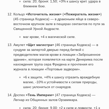
сила: 20; броня: 1,50; +3% к шансу крит. удара в
ближнем бою.
Кольцо
«Источитель жизни»
(
«Пожиратель жизни»
)
(45 страница Кодекса) — в драконьем яйце в северо-
восточном крупном зале в пещерах сектантов по пути за
Священной Урной Андрасте.
маг крови, +4 к магической силе.
Амулет
«Щит магистра»
(46 страница Кодекса) — в
сундуке за запертой дверью перед битвой с
предводителем магов крови в локации «Заброшенное
здание», которая появляется на карте Денерима после
нахождения трупа сера Фридена и прочтения его
журнала в локации «Портовые задворки».
+6 к защите, +4% к шансу отразить враждебную
магию, -10% к устойчивости к силам природы,
шанс уклониться от снарядов.
Доспех
«Тень Империи»
(47 страница Кодекса) —
Легнар из Общинных залов Орзаммара.
сила: 20; броня: 9,00; +2 к силе и ловкости, +1 к