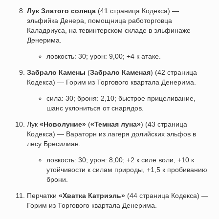
Лук Златого солнца
(41 страница Кодекса) —
эльфийка Денера, помощница работорговца
Каладриуса, на тевинтерском складе в эльфинаже
Денерима.
ловкость: 30; урон: 9,00; +4 к атаке.
Забрало Камены
(
Забрало Каменая
) (42 страница
Кодекса) — Горим из Торгового квартала Денерима.
сила: 30; броня: 2,10; быстрое прицеливание,
шанс уклониться от снарядов.
Лук
«Новолуние»
(
«Темная луна»
) (43 страница
Кодекса) — Вараторн из лагеря долийских эльфов в
лесу Бресилиан.
ловкость: 30; урон: 8,00; +2 к силе воли, +10 к
утойчивости к силам природы, +1,5 к пробиванию
брони.
Перчатки
«Хватка Катриэль»
(44 страница Кодекса) —
Горим из Торгового квартала Денерима.