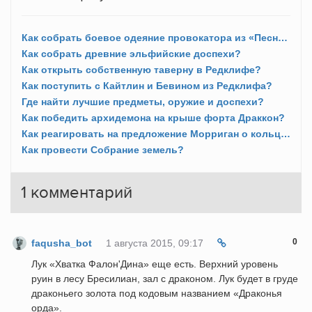
Как собрать боевое одеяние провокатора из «Песни Лелианы»?
Как собрать древние эльфийские доспехи?
Как открыть собственную таверну в Редклифе?
Как поступить с Кайтлин и Бевином из Редклифа?
Где найти лучшие предметы, оружие и доспехи?
Как победить архидемона на крыше форта Драккон?
Как реагировать на предложение Морриган о кольце и ребенке?
Как провести Собрание земель?
1
комментарий
0
faqusha_bot
1 августа 2015, 09:17
Лук «Хватка Фалон'Дина» еще есть. Верхний уровень
руин в лесу Бресилиан, зал с драконом. Лук будет в груде
драконьего золота под кодовым названием «Драконья
орда».