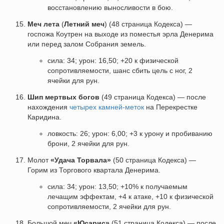
восстановлению выносливости в бою.
Меч лета
(
Летний меч
) (48 страница Кодекса) —
госпожа Коутрен на выходе из поместья эрла Денерима
или перед залом Собрания земель.
сила: 34; урон: 16,50; +20 к физической
сопротивляемости, шанс сбить цель с ног, 2
ячейки для рун.
Шип мертвых богов
(49 страница Кодекса) — после
нахождения
четырех камней-меток
на Перекрестке
Каридина.
ловкость: 26; урон: 6,00; +3 к урону и пробиванию
брони, 2 ячейки для рун.
Молот
«Удача Торвала»
(50 страница Кодекса) —
Горим из Торгового квартала Денерима.
сила: 34; урон: 13,50; +10% к получаемым
лечащим эффектам, +4 к атаке, +10 к физической
сопротивляемости, 2 ячейки для рун.
Большой меч
«Юсарис»
(51 страница Кодекса) — после