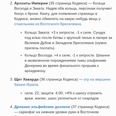
Архонты Империи
(35 страница Кодекса) — Кольца
Восхода и Заката. Надев оба кольца, персонаж получает
бонус к броне. Книгу, для появления страницы в
Кодексе, можно обменять на какую-нибудь вещь у
отшельника из Восточного Бресилиана
.
Кольцо Заката: +3 к хитрости, -1 к силе. Сундук
под елью после битвы с крупной тенью в лагере за
Великим Дубом в Западном Бресилиане (нужно
прилечь поспать).
Кольцо Восхода: +4 к силе; -1 к хитрости. Шианни
в захваченном порождениями тьмы эльфинаже
Денерима во время финального прорыва к
архидемону.
Щит Хаварда
(36 страница Кодекса) —
огр на вершине
башни Ишала
.
сила: 22; защита: 4,00; +4% к шансу отразить
враж. магию, шанс уклониться от снарядов.
Древние эльфийские доспехи
(37 страница Кодекса)
— саркофаг на нижнем уровне руин в Восточном