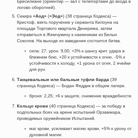
Бресилиане (ориентир — зал с телепортами до входа в
логово оборотней).
Секира
«Аод»
(
«Эод»
) (38 страница Кодекса) —
Кристоф, взять поручение у сержанта Килоуна на
площади Торгового квартала Денерима, затем
отправиться в Жемчужину к наемникам из Белых
Соколов. На выходе из заведения состоится битва.
сила: 27; урон: 9,00; +3% к шансу крит. удара в
ближнем бою, +20 к устойчивости к огню, -5% к
устойчивости к холоду, +1 урона от огня, 2 ячейки
для рун.
Танцевальные или бальные туфли барда
(39
страница Кодекса) — Бодан Феддик в общем лагере.
броня: 2,25; +6 к защите, снижение враждебности.
Кольцо крови
(40 страница Кодекса) — за победу в
подпольных боях на арене испытаний Орзаммара,
проводимых оружейником Испытаний.
маг крови, усиливает магию крови, +5% к урону от
духовной магии.