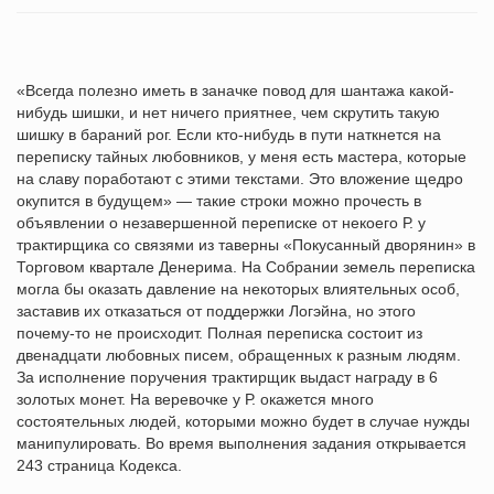
«Всегда полезно иметь в заначке повод для шантажа какой-
нибудь шишки, и нет ничего приятнее, чем скрутить такую
шишку в бараний рог. Если кто-нибудь в пути наткнется на
переписку тайных любовников, у меня есть мастера, которые
на славу поработают с этими текстами. Это вложение щедро
окупится в будущем» — такие строки можно прочесть в
объявлении о незавершенной переписке от некоего Р. у
трактирщика со связями из таверны «Покусанный дворянин» в
Торговом квартале Денерима. На Собрании земель переписка
могла бы оказать давление на некоторых влиятельных особ,
заставив их отказаться от поддержки Логэйна, но этого
почему-то не происходит. Полная переписка состоит из
двенадцати любовных писем, обращенных к разным людям.
За исполнение поручения трактирщик выдаст награду в 6
золотых монет. На веревочке у Р. окажется много
состоятельных людей, которыми можно будет в случае нужды
манипулировать. Во время выполнения задания открывается
243 страница Кодекса.