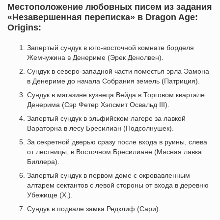
Местоположение любовных писем из задания
«Незавершенная переписка» в Dragon Age:
Origins:
Запертый сундук в юго-восточной комнате борделя
Жемчужина в Денериме (Эрек Денолвен).
Сундук в северо-западной части поместья эрла Эамона
в Денериме до начала Собрания земель (Патриция).
Сундук в магазине кузнеца Вейда в Торговом квартале
Денерима (Сэр Фетер Хэпсмит Освальд III).
Запертый сундук в эльфийском лагере за лавкой
Вараторна в лесу Бресилиан (Подсолнушек).
За секретной дверью сразу после входа в руины, слева
от лестницы, в Восточном Бресилиане (Мясная лавка
Биллера).
Запертый сундук в первом доме с окровавленным
алтарем сектантов с левой стороны от входа в деревню
Убежище (Х.).
Сундук в подвале замка Редклиф (Сари).