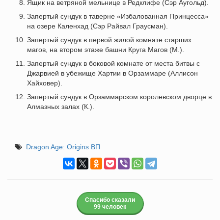
Ящик на ветряной мельнице в Редклифе (Сэр Аугольд).
Запертый сундук в таверне «Избалованная Принцесса»
на озере Каленхад (Сэр Райвал Граусман).
Запертый сундук в первой жилой комнате старших
магов, на втором этаже башни Круга Магов (М.).
Запертый сундук в боковой комнате от места битвы с
Джарвией в убежище Хартии в Орзаммаре (Аллисон
Хайховер).
Запертый сундук в Орзаммарском королевском дворце в
Алмазных залах (К.).
Dragon Age: Origins ВП
Спасибо сказали
99 человек