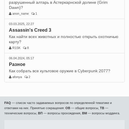
разрушенный алтарь в Астеркарнской долине (Grim
Dawn)?
anon_name
1
03.03.2025, 22:27
Assassin's Creed 3
Как найти всех животных и полностью открыть охотничью
карту?
R1SK
8
06.04.2024, 05:17
Разное
Как собрать все культовое оружие в Cyberpunk 2077?
afonya
2
FAQ
— список часто задаваемых вопросов по определенной тематике и
ответами на них. Принятые сокращения:
ОВ
— общие вопросы,
ТВ
—
технические вопросы,
ВП
— вопросы прохождения,
ВМ
— вопросы моддинга.