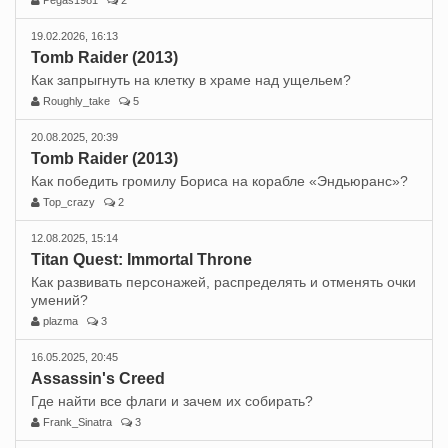
Pegas1981
2
19.02.2026, 16:13
Tomb Raider (2013)
Как запрыгнуть на клетку в храме над ущельем?
Roughly_take
5
20.08.2025, 20:39
Tomb Raider (2013)
Как победить громилу Бориса на корабле «Эндьюранс»?
Top_crazy
2
12.08.2025, 15:14
Titan Quest: Immortal Throne
Как развивать персонажей, распределять и отменять очки
умений?
plazma
3
16.05.2025, 20:45
Assassin's Creed
Где найти все флаги и зачем их собирать?
Frank_Sinatra
3