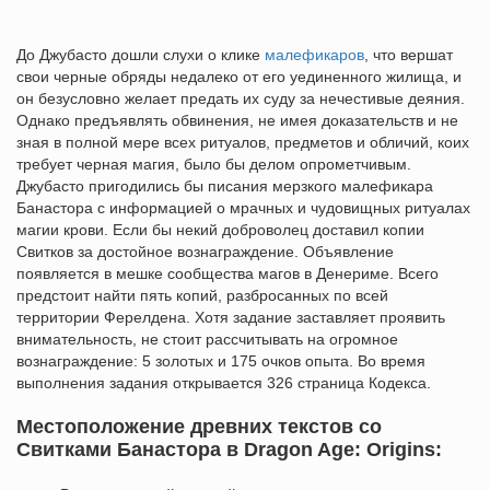
До Джубасто дошли слухи о клике
малефикаров
, что вершат
свои черные обряды недалеко от его уединенного жилища, и
он безусловно желает предать их суду за нечестивые деяния.
Однако предъявлять обвинения, не имея доказательств и не
зная в полной мере всех ритуалов, предметов и обличий, коих
требует черная магия, было бы делом опрометчивым.
Джубасто пригодились бы писания мерзкого малефикара
Банастора с информацией о мрачных и чудовищных ритуалах
магии крови. Если бы некий доброволец доставил копии
Свитков за достойное вознаграждение. Объявление
появляется в мешке сообщества магов в Денериме. Всего
предстоит найти пять копий, разбросанных по всей
территории Ферелдена. Хотя задание заставляет проявить
внимательность, не стоит рассчитывать на огромное
вознаграждение: 5 золотых и 175 очков опыта. Во время
выполнения задания открывается 326 страница Кодекса.
Местоположение древних текстов со
Свитками Банастора в Dragon Age: Origins: