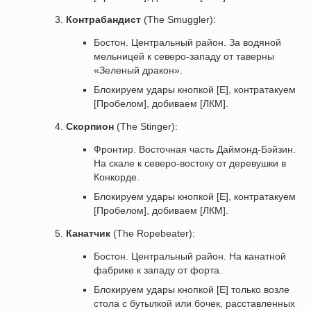
Контрабандист
(The Smuggler):
Бостон. Центральный район. За водяной
мельницей к северо-западу от таверны
«Зеленый дракон».
Блокируем удары кнопкой [E], контратакуем
[Пробелом], добиваем [ЛКМ].
Скорпион
(The Stinger):
Фронтир. Восточная часть Даймонд-Бэйзин.
На скале к северо-востоку от деревушки в
Конкорде.
Блокируем удары кнопкой [E], контратакуем
[Пробелом], добиваем [ЛКМ].
Канатчик
(The Ropebeater):
Бостон. Центральный район. На канатной
фабрике к западу от форта.
Блокируем удары кнопкой [E] только возле
стола с бутылкой или бочек, расставленных