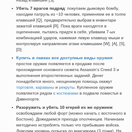
назад клавишей [S].
Убить 7 врагов подряд
: покупаем дымовую бомбу,
находим патруль из ~10 человек, применяем ее в толпе
клавишей [Q], предварительно выбрав в инвентаре
зажатой клавишей [R]. Пока враги находятся в
оцепенении, пытаясь придти в себя, убиваем 7-ых
комбинацией ударов, нажимая левую клавишу мыши и
контролируя направление атаки клавишами [W], [A], [S],
[D].
Купить в лавках все доступные виды оружия
:
простое оружие появляется в продаже после
прохождения основного сюжета Assassin’s Creed 3 и
выполнения второстепенных заданий. Денег
понадобится много, неоценимую помощь окажут
торговля
,
караваны
и
рекруты
. Купленное оружие
появляется рядом с
костюмами
в подвале поместья в
Дэвенпорте.
Разоружить и убить 10 егерей их же оружием
:
освобождаем любой форт (можно начать с восточного в
Бостоне). Дожидаемся прихода ополченцев. Начинаем
методично истреблять только что прибывшие войска.
Доводим уровень розыска до максимума (3 точки). На