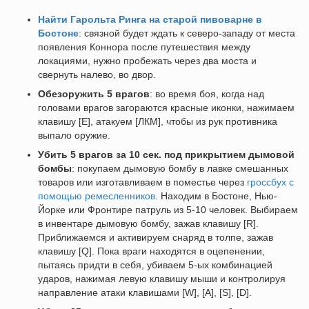
Найти Гарольта Ринга на старой пивоварне в
Бостоне
: связной будет ждать к северо-западу от места
появления Коннора после путешествия между
локациями, нужно пробежать через два моста и
свернуть налево, во двор.
Обезоружить 5 врагов
: во время боя, когда над
головами врагов загораются красные иконки, нажимаем
клавишу [E], атакуем [ЛКМ], чтобы из рук противника
выпало оружие.
Убить 5 врагов за 10 сек. под прикрытием дымовой
бомбы
: покупаем дымовую бомбу в лавке смешанных
товаров или изготавливаем в поместье через
гроссбух
с
помощью ремесленников
. Находим в Бостоне, Нью-
Йорке или Фронтире патруль из 5-10 человек. Выбираем
в инвентаре дымовую бомбу, зажав клавишу [R].
Приближаемся и активируем снаряд в толпе, зажав
клавишу [Q]. Пока враги находятся в оцепенении,
пытаясь придти в себя, убиваем 5-ых комбинацией
ударов, нажимая левую клавишу мыши и контролируя
направление атаки клавишами [W], [A], [S], [D].