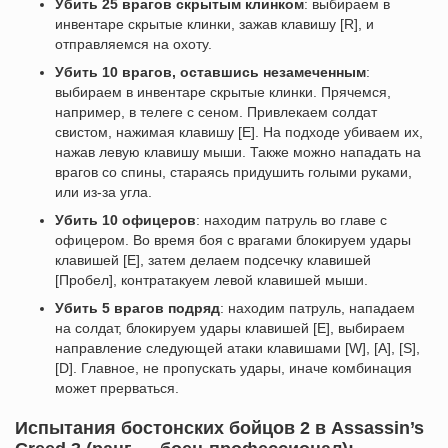
Убить 25 врагов скрытым клинком
: выбираем в
инвентаре скрытые клинки, зажав клавишу [R], и
отправляемся на охоту.
Убить 10 врагов, оставшись незамеченным
:
выбираем в инвентаре скрытые клинки. Прячемся,
например, в телеге с сеном. Привлекаем солдат
свистом, нажимая клавишу [E]. На подходе убиваем их,
нажав левую клавишу мыши. Также можно нападать на
врагов со спины, стараясь придушить голыми руками,
или из-за угла.
Убить 10 офицеров
: находим патруль во главе с
офицером. Во время боя с врагами блокируем удары
клавишей [E], затем делаем подсечку клавишей
[Пробел], контратакуем левой клавишей мыши.
Убить 5 врагов подряд
: находим патруль, нападаем
на солдат, блокируем удары клавишей [E], выбираем
направление следующей атаки клавишами [W], [A], [S],
[D]. Главное, не пропускать удары, иначе комбинация
может прерваться.
Испытания бостонских бойцов 2 в Assassin’s