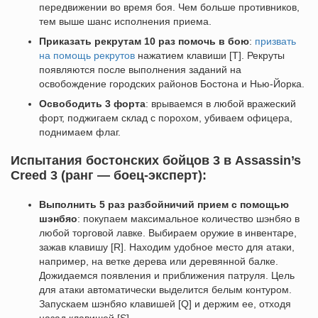
передвижении во время боя. Чем больше противников,
тем выше шанс исполнения приема.
Приказать рекрутам 10 раз помочь в бою
:
призвать
на помощь рекрутов
нажатием клавиши [T]. Рекруты
появляются после выполнения заданий на
освобождение городских районов Бостона и Нью-Йорка.
Освободить 3 форта
: врываемся в любой вражеский
форт, поджигаем склад с порохом, убиваем офицера,
поднимаем флаг.
Испытания бостонских бойцов 3 в Assassin’s
Creed 3 (ранг — боец-эксперт):
Выполнить 5 раз разбойничий прием с помощью
шэнбяо
: покупаем максимальное количество шэнбяо в
любой торговой лавке. Выбираем оружие в инвентаре,
зажав клавишу [R]. Находим удобное место для атаки,
например, на ветке дерева или деревянной балке.
Дожидаемся появления и приближения патруля. Цель
для атаки автоматически выделится белым контуром.
Запускаем шэнбяо клавишей [Q] и держим ее, отходя