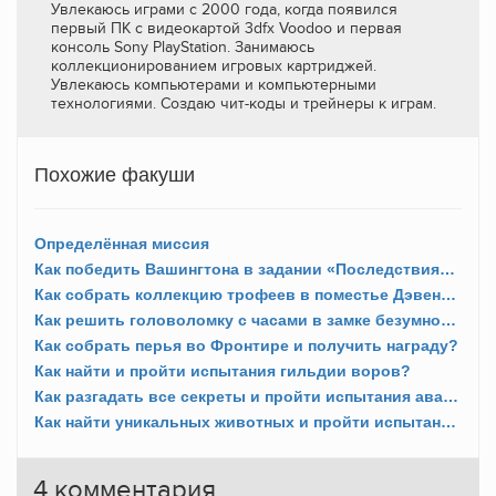
Увлекаюсь играми с 2000 года, когда появился
первый ПК с видеокартой 3dfx Voodoo и первая
консоль Sony PlayStation. Занимаюсь
коллекционированием игровых картриджей.
Увлекаюсь компьютерами и компьютерными
технологиями. Создаю чит-коды и трейнеры к играм.
Похожие факуши
Определённая миссия
Как победить Вашингтона в задании «Последствия» и «Последний поединок»?
Как собрать коллекцию трофеев в поместье Дэвенпорта?
Как решить головоломку с часами в замке безумного доктора?
Как собрать перья во Фронтире и получить награду?
Как найти и пройти испытания гильдии воров?
Как разгадать все секреты и пройти испытания авантюристов?
Как найти уникальных животных и пройти испытания трапперов?
4
комментария