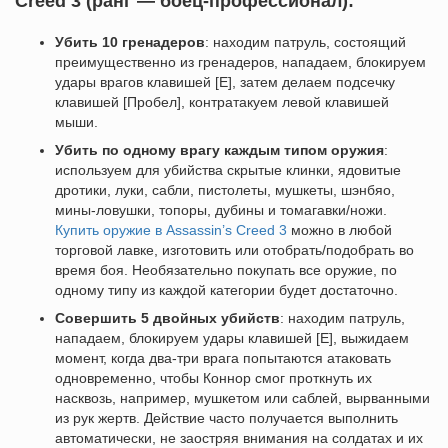
Creed 3 (ранг — боец-профессионал):
Убить 10 гренадеров
: находим патруль, состоящий
преимущественно из гренадеров, нападаем, блокируем
удары врагов клавишей [E], затем делаем подсечку
клавишей [Пробел], контратакуем левой клавишей
мыши.
Убить по одному врагу каждым типом оружия
:
используем для убийства скрытые клинки, ядовитые
дротики, луки, сабли, пистолеты, мушкеты, шэнбяо,
мины-ловушки, топоры, дубины и томагавки/ножи.
Купить оружие в Assassin’s Creed 3
можно в любой
торговой лавке, изготовить или отобрать/подобрать во
время боя. Необязательно покупать все оружие, по
одному типу из каждой категории будет достаточно.
Совершить 5 двойных убийств
: находим патруль,
нападаем, блокируем удары клавишей [E], выжидаем
момент, когда два-три врага попытаются атаковать
одновременно, чтобы Коннор смог проткнуть их
насквозь, например, мушкетом или саблей, вырванными
из рук жертв. Действие часто получается выполнить
автоматически, не заостряя внимания на солдатах и их