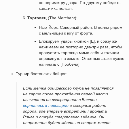
по периметру двора. По-другому победить
канатчика нельзя.
Торговец
(The Merchant):
Нью-Йорк. Северный район. В полях рядом
с мельницей к югу от форта.
Блокируем удары кнопкой [E], и сразу же
нажимаем ее повторно два-три раза, чтобы
пропустить торговца мимо себя и толчком
опрокинуть на землю. Ответные атаки нужно
начинать с [Пробела].
Турнир бостонских бойцов:
Если метка бойцовского клуба не появляется
на карте после прохождения первой части
испытания по возвращении в Бостон,
вернитесь к пивоварне
в северном районе
города, где впервые встретили Гарольта
Ринга и откуда стартовало задание. Он
непременно будет ждать на старом месте.