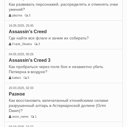
Как развивать персонажей, распределять и отменять очки
умений?
plazma
3
16.05.2025, 20:45
Assassin's Creed
Где найти все флаги и зачем их собирать?
Frank_Sinatra
3
04.05.2025, 00:26
Assassin's Creed 3
Как пробраться через поле боя и незаметно убить
Питкерна в воздухе?
kafaro
5
20.03.2025, 02:33
Разное
Как восстановить запечатанный хтонийскими силами
разрушенный алтарь в Астеркарнской долине (Grim
Dawn)?
anon_name
1
03.03.2025, 22:27