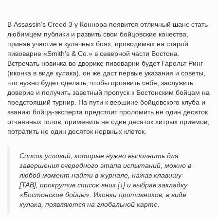
В Assassin’s Creed 3 у Коннора появится отличный шанс стать
любимцем публики и развить свои бойцовские качества,
приняв участие в кулачных боях, проводимых на старой
пивоварне «Smith’s & Co.» в северной части Бостона.
Встречать новичка во дворике пивоварни будет Гарольт Ринг
(иконка в виде кулака), он же даст первые указания и советы,
что нужно будет сделать, чтобы проявить себя, заслужить
доверие и получить заветный пропуск к Бостонским бойцам на
предстоящий турнир. На пути к вершине бойцовского клуба и
званию бойца-эксперта предстоит проломить не один десяток
отчаянных голов, применить не один десяток хитрых приемов,
потратить не один десяток нервных клеток.
Список условий, которые нужно выполнить для
завершения очередного этапа испытаний, можно в
любой момент найти в журнале, нажав клавишу
[TAB], прокрутив список вниз [↓] и выбрав закладку
«Бостонские бойцы». Иконки противников, в виде
кулака, появляются на глобальной карте.