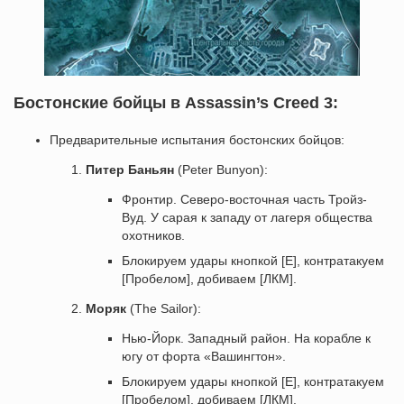
Бостонские бойцы в Assassin’s Creed 3:
Предварительные испытания бостонских бойцов:
Питер Баньян
(Peter Bunyon):
Фронтир. Северо-восточная часть Тройз-
Вуд. У сарая к западу от лагеря общества
охотников.
Блокируем удары кнопкой [E], контратакуем
[Пробелом], добиваем [ЛКМ].
Моряк
(The Sailor):
Нью-Йорк. Западный район. На корабле к
югу от форта «Вашингтон».
Блокируем удары кнопкой [E], контратакуем
[Пробелом], добиваем [ЛКМ].