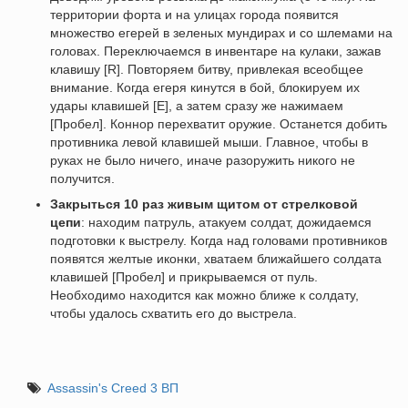
территории форта и на улицах города появится
множество егерей в зеленых мундирах и со шлемами на
головах. Переключаемся в инвентаре на кулаки, зажав
клавишу [R]. Повторяем битву, привлекая всеобщее
внимание. Когда егеря кинутся в бой, блокируем их
удары клавишей [E], а затем сразу же нажимаем
[Пробел]. Коннор перехватит оружие. Останется добить
противника левой клавишей мыши. Главное, чтобы в
руках не было ничего, иначе разоружить никого не
получится.
Закрыться 10 раз живым щитом от стрелковой
цепи
: находим патруль, атакуем солдат, дожидаемся
подготовки к выстрелу. Когда над головами противников
появятся желтые иконки, хватаем ближайшего солдата
клавишей [Пробел] и прикрываемся от пуль.
Необходимо находится как можно ближе к солдату,
чтобы удалось схватить его до выстрела.
Assassin's Creed 3 ВП