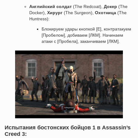
Английский солдат
(The Redcoat),
Докер
(The
Docker),
Хирург
(The Surgeon),
Охотница
(The
Huntress):
Блокируем удары кнопкой [E], контратакуем
[Пробелом], добиваем [ЛКМ]. Начинаем
атаки с [Пробела], заканчиваем [ЛКМ].
Испытания бостонских бойцов 1 в Assassin’s
Creed 3: