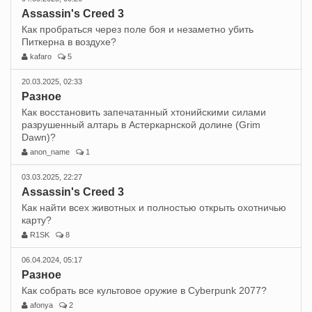
Assassin's Creed 3
Как пробраться через поле боя и незаметно убить
Питкерна в воздухе?
kafaro
5
20.03.2025, 02:33
Разное
Как восстановить запечатанный хтонийскими силами
разрушенный алтарь в Астеркарнской долине (Grim
Dawn)?
anon_name
1
03.03.2025, 22:27
Assassin's Creed 3
Как найти всех животных и полностью открыть охотничью
карту?
R1SK
8
06.04.2024, 05:17
Разное
Как собрать все культовое оружие в Cyberpunk 2077?
afonya
2