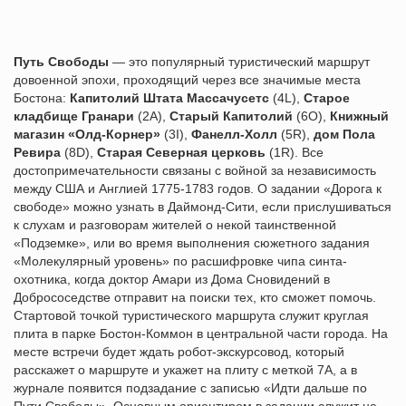
Путь Свободы
— это популярный туристический маршрут
довоенной эпохи, проходящий через все значимые места
Бостона:
Капитолий Штата Массачусетс
(4L),
Старое
кладбище Гранари
(2A),
Старый Капитолий
(6O),
Книжный
магазин «Олд-Корнер»
(3I),
Фанелл-Холл
(5R),
дом Пола
Ревира
(8D),
Старая Северная церковь
(1R). Все
достопримечательности связаны с войной за независимость
между США и Англией 1775-1783 годов. О задании «Дорога к
свободе» можно узнать в Даймонд-Сити, если прислушиваться
к слухам и разговорам жителей о некой таинственной
«Подземке», или во время выполнения сюжетного задания
«Молекулярный уровень» по расшифровке чипа синта-
охотника, когда доктор Амари из Дома Сновидений в
Добрососедстве отправит на поиски тех, кто сможет помочь.
Стартовой точкой туристического маршрута служит круглая
плита в парке Бостон-Коммон в центральной части города. На
месте встречи будет ждать робот-экскурсовод, который
расскажет о маршруте и укажет на плиту с меткой 7A, а в
журнале появится подзадание с записью «Идти дальше по