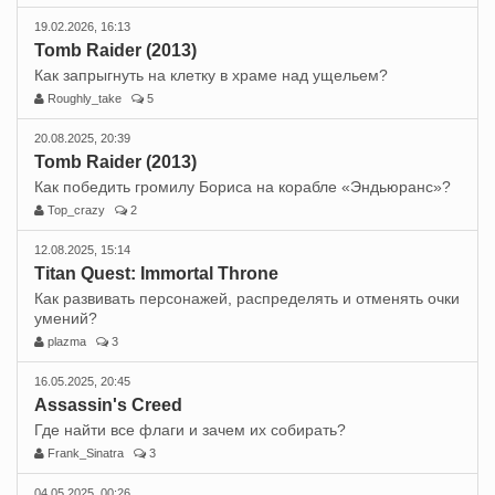
19.02.2026, 16:13
Tomb Raider (2013)
Как запрыгнуть на клетку в храме над ущельем?
Roughly_take
5
20.08.2025, 20:39
Tomb Raider (2013)
Как победить громилу Бориса на корабле «Эндьюранс»?
Top_crazy
2
12.08.2025, 15:14
Titan Quest: Immortal Throne
Как развивать персонажей, распределять и отменять очки
умений?
plazma
3
16.05.2025, 20:45
Assassin's Creed
Где найти все флаги и зачем их собирать?
Frank_Sinatra
3
04.05.2025, 00:26