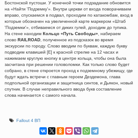
Бостонской пустоши. У конечной точки подзадание обновится
на «Найти 'Подземку'». Внутри церкви от входа поворачиваем
вправо, спускаемся в подвал, проходим по катакомбам, вход в
которые обозначен на увеличенной карте маркером «Штаб
'Подземки'», отбиваемся от диких гулей, доходим до тупика.
На стене находим
Кольцо «Путь Свободы»
, набираем
слово
RAILROAD
, полученное из подсказок во время
экскурсии по городу. Слово вводим по буквам, каждую букву
подводим клавишей [E] к красной стрелке на 12 часах и
нажимаем круглую кнопку в центре кольца, чтобы она была
засчитана при решении головоломки. Как только слово будет
собрано, в стене откроется проход к подземному убежищу, где
будут ждать встречи с главным героем Дездемона, глава
подпольной организации и защитница синтов, и Дьякон, новый
спутник. В случае неправильного ввода букв составление
слова начинается с самого начала.
Fallout 4 ВП