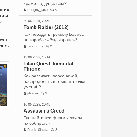
храме над ущельем?
ты на
Roughly_take
5
игры
,
з
20.08.2025, 20:39
Tomb Raider (2013)
Как победить громилу Бориса
вует
на корабле «Эндьюранс»?
тить
Top_crazy
2
12.08.2025, 15:14
Titan Quest: Immortal
Throne
Как развивать персонажей,
распределять и отменять очки
умений?
plazma
3
16.05.2025, 20:45
Assassin's Creed
Где найти все флаги и зачем
их собирать?
Frank_Sinatra
3