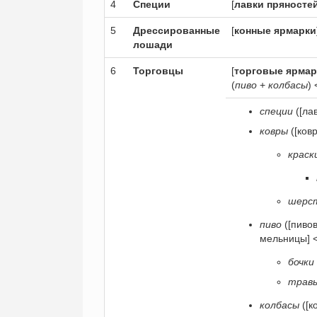
4
Специи
[
лавки пряносте
5
Дрессированные
[
конные ярмарки
лошади
6
Торговцы
[
торговые ярмар
(
пиво
+
колбасы
) 
специи
([ла
ковры
([ков
краск
шерс
пиво
([пивов
мельницы] <
бочки
трав
колбасы
([к