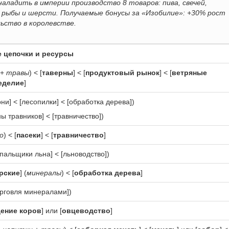
аладить в империи производство 8 товаров: пива, свечей,
ой рыбы и шерсти. Получаемые бонусы за «Изобилие»: +30% рост
льство в королевстве.
 цепочки и ресурсы
+
травы
) < [
таверны
] < [
продуктовый рынок
] < [
ветряные
еделие
]
ни] < [лесопилки] < [обработка дерева])
ы травников] < [травничество])
о
) < [
пасеки
] < [
травничество
]
пальщики льна] < [льноводство])
рские
] (
минералы
) < [
обработка дерева
]
орговля минералами])
ение коров
] или [
овцеводство
]