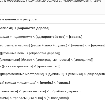
дей и торговцев. Получаемые бонусы за «Меркантилизм»: -25%
ые цепочки и ресурсы
сопилки
] < [
обработка дерева
]
рнила
+
пергамент
) < [
адмиралтейство
] < [
гавань
]
зготовители чернил] (
уголь
+
вино
+
травы
) < [мечеть] или [церковь]
([угольные печи] < [обработка дерева])
[винодельни] (
бочки
) < [виноградные прессы] < [виноделие])
ы
([хижины травников] < [травничество])
([пергаментные мастерские] < [дубильни] < [мясники] < [овцеводств
ра
] (
смола
+
холстина
) < [
верфь
] < [
гавань
]
ляные ямы] < [угольные печи] < [обработка дерева])
ткачи] < [трепальщики льна] < [льноводство])