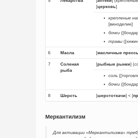
5
Лекарства
[
аптеки
] (
крепленые
[
церковь
]
крепленые на
[виноделие]
бочки
([бондар
травы
([хижин
6
Масла
[
масличные пресс
7
Соленая
[
рыбные рынки
] (
с
рыба
соль
([торговл
бочки
([бондар
8
Шерсть
[
шерстоткачи
] < [
п
Меркантилизм
Для активации «Меркантилизма» требуе