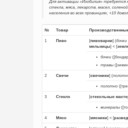
Для активации «Изобилия» требуется н
стекла, мяса, лекарств, масел, солен
населения во всех провинциях, +10 дово
№
Товар
Производственные
1
Пиво
[
пивоварни
] (
бочки
мельницы
] < [
земл
бочки
([бондар
травы
([хижин
2
Свечи
[
свечники
] (
полотн
полотно
([тре
3
Стекло
[
стекольные масте
минералы
([т
4
Мясо
[
мясники
] < [
развед