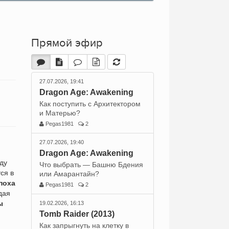
Прямой эфир
27.07.2026, 19:41
Dragon Age: Awakening
Как поступить с Архитектором
и Матерью?
Pegas1981
2
27.07.2026, 19:40
Dragon Age: Awakening
ду
Что выбрать — Башню Бдения
ся в
или Амарантайн?
поха
Pegas1981
2
дая
ы
19.02.2026, 16:13
Tomb Raider (2013)
Как запрыгнуть на клетку в