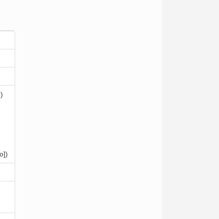
)
о])