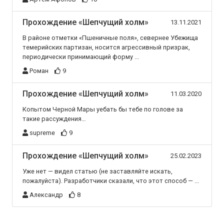
Прохождение «Шепчущий холм»
13.11.2021
В районе отметки «Пшеничные поля», севернее Убежища
темерийских партизан, носится агрессивный призрак,
периодически принимающий форму ...
Роман
9
Прохождение «Шепчущий холм»
11.03.2020
Копытом Черной Мары уебать бы тебе по голове за
такие рассуждения…
supreme
9
Прохождение «Шепчущий холм»
25.02.2023
Уже нет — видел статью (не заставляйте искать,
пожалуйста). Разработчики сказали, что этот способ — ...
Александр
8