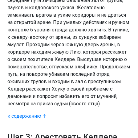
середине пути зачищаем овальный зал от трупов,
пауков и колдовского ужаса. Желательно
заманивать врагов в узкие коридоры и не драться
на открытой арене. При умелых действиях и ручном
контроле 6 уровня отряда должно хватить. В тупике,
к северу-востоку от арены, из сундука забираем
амулет. Проходим через южную дверь арены, в
коридоре находим живую Лию, которая расскажет
о своем похитителе Келдере. Выслушав историю о
помешательстве, отпускаем эльфийку. Продолжаем
путь, на повороте убиваем последний отряд
оживших трупов и входим в зал с преступником.
Келдер расскажет Хоуку о своей проблеме с
демонами и попросит избавить его от мучений,
несмотря на приказ судьи (своего отца).
к содержанию ↑
Шаг 3: Арестовать Келдера