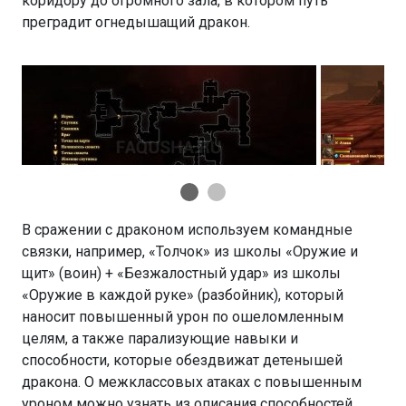
коридору до огромного зала, в котором путь
преградит огнедышащий дракон.
В сражении с драконом используем командные
связки, например, «Толчок» из школы «Оружие и
щит» (воин) + «Безжалостный удар» из школы
«Оружие в каждой руке» (разбойник), который
наносит повышенный урон по ошеломленным
целям, а также парализующие навыки и
способности, которые обездвижат детенышей
дракона. О межклассовых атаках с повышенным
уроном можно узнать из описания способностей.