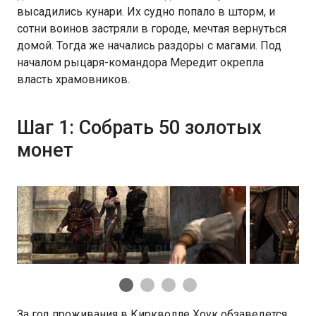
высадились кунари. Их судно попало в шторм, и
сотни воинов застряли в городе, мечтая вернуться
домой. Тогда же начались раздоры с магами. Под
началом рыцаря-командора Мередит окрепла
власть храмовников.
Шаг 1: Собрать 50 золотых
монет
За год проживания в Киркволле Хоук обзаведется