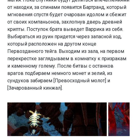
от находки, за спинами появится Бартранд, который
мгновения спустя будет очарован идолом и сбежит
от своих компаньонов, захлопнув дверь древней
крипты. Поступок брата выведет Варрика из себя.
Выбираться из руин придется через запасной ход,
который расположен на другом конце
Первозданного тейга. Выходим из зала, на первом
перекрестке заглядываем в комнатку к призракам
и каменному голему. После битвы с останков
врагов подбираем немного монет и зелий, из
сундуков забираем [Превосходный молот] и
[Зачарованный кинжал].