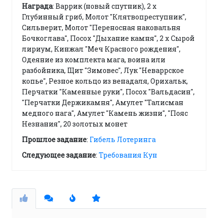
Награда
: Варрик (новый спутник), 2 x
Глубинный гриб, Молот "Клятвопреступник",
Сильверит, Молот "Переносная наковальня
Бочкоглава", Посох "Дыхание камня", 2 x Сырой
лириум, Кинжал "Меч Красного рождения",
Одеяние из комплекта мага, воина или
разбойника, Щит "Зимовес", Лук "Неваррское
копье", Резное кольцо из венадаля, Орихальк,
Перчатки "Каменные руки", Посох "Вальдасин",
"Перчатки Держикамня", Амулет "Талисман
медного нага", Амулет "Камень жизни", "Пояс
Незнания", 20 золотых монет
Прошлое задание
:
Гибель Лотеринга
Следующее задание
:
Требования Кун