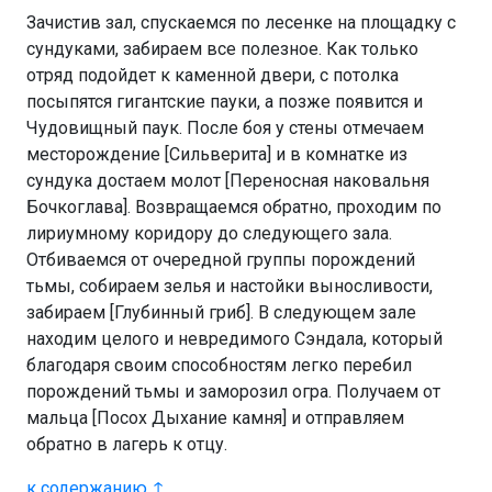
Зачистив зал, спускаемся по лесенке на площадку с
сундуками, забираем все полезное. Как только
отряд подойдет к каменной двери, с потолка
посыпятся гигантские пауки, а позже появится и
Чудовищный паук. После боя у стены отмечаем
месторождение [Сильверита] и в комнатке из
сундука достаем молот [Переносная наковальня
Бочкоглава]. Возвращаемся обратно, проходим по
лириумному коридору до следующего зала.
Отбиваемся от очередной группы порождений
тьмы, собираем зелья и настойки выносливости,
забираем [Глубинный гриб]. В следующем зале
находим целого и невредимого Сэндала, который
благодаря своим способностям легко перебил
порождений тьмы и заморозил огра. Получаем от
мальца [Посох Дыхание камня] и отправляем
обратно в лагерь к отцу.
к содержанию ↑