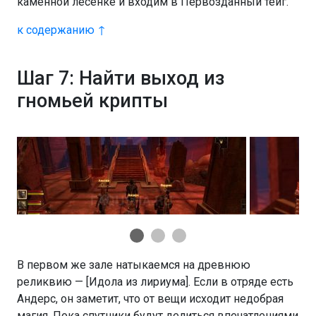
каменной лесенке и входим в Первозданный тейг.
к содержанию ↑
Шаг 7: Найти выход из
гномьей крипты
В первом же зале натыкаемся на древнюю
реликвию — [Идола из лириума]. Если в отряде есть
Андерс, он заметит, что от вещи исходит недобрая
магия. Пока спутники будут делиться впечатлениями