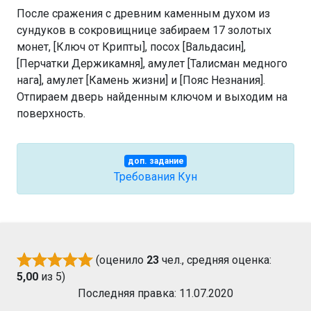
После сражения с древним каменным духом из
сундуков в сокровищнице забираем 17 золотых
монет, [Ключ от Крипты], посох [Вальдасин],
[Перчатки Держикамня], амулет [Талисман медного
нага], амулет [Камень жизни] и [Пояс Незнания].
Отпираем дверь найденным ключом и выходим на
поверхность.
доп. задание
Требования Кун
(оценило
23
чел., средняя оценка:
5,00
из 5)
Последняя правка: 11.07.2020