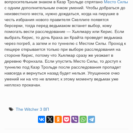
вопросительным знаком в Каэр Трольде спрятано
Место Силы
с одним дополнительным очком умений. Чтобы добраться до
неизвестного места, нужно дождаться, когда на пирушке в
честь избрания нового правителя Скеллиге появятся
берсерки, тогда перед ведьмаком встанет выбор, кому
помогать вести расследование — Хьялмару или Керис. Если
выбрать Керис, то дочь Краха ан Крайта проведет ведьмака
через погреб, а затем и по туннелю с Местом Силы. Проход к
пещере открывается только при выборе расследования на
стороне Керис, потому что Хьялмар сразу же уезжает в
деревню Форнхала. Если упустить Место Силы, то доступ к
туннелю под Каэр Трольде после расследования пропадет
навсегда и вернуться назад будет нельзя. Упущенное очко
умений ни на что не влияет, к этому моменту ведьмак уже
неплохо прокачан.
The Witcher 3 ВП