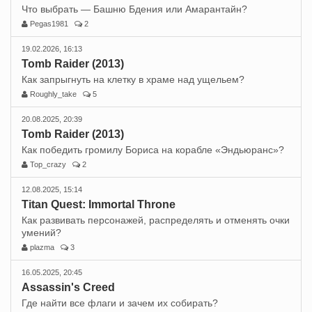
Что выбрать — Башню Бдения или Амарантайн?
Pegas1981
2
19.02.2026, 16:13
Tomb Raider (2013)
Как запрыгнуть на клетку в храме над ущельем?
Roughly_take
5
20.08.2025, 20:39
Tomb Raider (2013)
Как победить громилу Бориса на корабле «Эндьюранс»?
Top_crazy
2
12.08.2025, 15:14
Titan Quest: Immortal Throne
Как развивать персонажей, распределять и отменять очки
умений?
plazma
3
16.05.2025, 20:45
Assassin's Creed
Где найти все флаги и зачем их собирать?