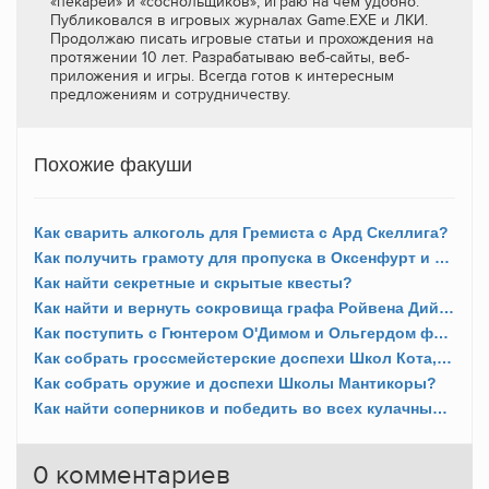
«пекарей» и «соснольщиков», играю на чем удобно.
Публиковался в игровых журналах Game.EXE и ЛКИ.
Продолжаю писать игровые статьи и прохождения на
протяжении 10 лет. Разрабатываю веб-сайты, веб-
приложения и игры. Всегда готов к интересным
предложениям и сотрудничеству.
Похожие факуши
Как сварить алкоголь для Гремиста с Ард Скеллига?
Как получить грамоту для пропуска в Оксенфурт и Новиград?
Как найти секретные и скрытые квесты?
Как найти и вернуть сокровища графа Ройвена Дийкстре?
Как поступить с Гюнтером О'Димом и Ольгердом фон Эвереком в концовке дополнения «Каменные сердца»?
Как собрать гроссмейстерские доспехи Школ Кота, Грифона, Медведя и Волка?
Как собрать оружие и доспехи Школы Мантикоры?
Как найти соперников и победить во всех кулачных боях?
0
комментариев