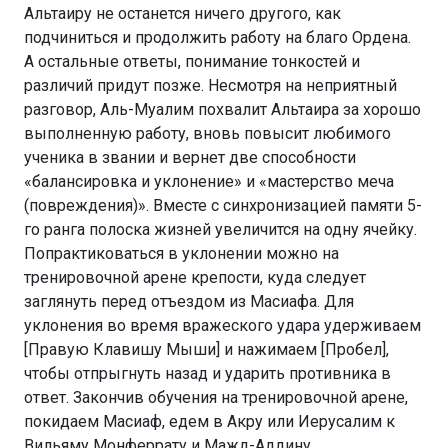
Альтаиру не останется ничего другого, как
подчиниться и продолжить работу на благо Ордена.
А остальные ответы, понимание тонкостей и
различий придут позже. Несмотря на неприятный
разговор, Аль-Муалим похвалит Альтаира за хорошо
выполненную работу, вновь повысит любимого
ученика в звании и вернет две способности
«балансировка и уклонение» и «мастерство меча
(повреждения)». Вместе с синхронизацией памяти 5-
го ранга полоска жизней увеличится на одну ячейку.
Попрактиковаться в уклонении можно на
тренировочной арене крепости, куда следует
заглянуть перед отъездом из Масиафа. Для
уклонения во время вражеского удара удерживаем
[Правую Клавишу Мыши] и нажимаем [Пробел],
чтобы отпрыгнуть назад и ударить противника в
ответ. Закончив обучения на тренировочной арене,
покидаем Масиаф, едем в Акру или Иерусалим к
Вильяму Монферрату и Мажд-Аддину.