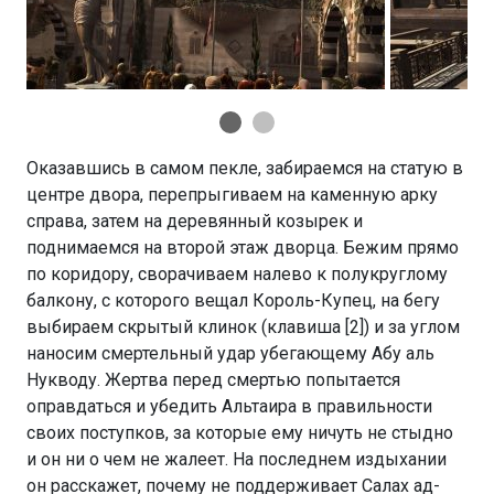
Оказавшись в самом пекле, забираемся на статую в
центре двора, перепрыгиваем на каменную арку
справа, затем на деревянный козырек и
поднимаемся на второй этаж дворца. Бежим прямо
по коридору, сворачиваем налево к полукруглому
балкону, с которого вещал Король-Купец, на бегу
выбираем скрытый клинок (клавиша [2]) и за углом
наносим смертельный удар убегающему Абу аль
Нукводу. Жертва перед смертью попытается
оправдаться и убедить Альтаира в правильности
своих поступков, за которые ему ничуть не стыдно
и он ни о чем не жалеет. На последнем издыхании
он расскажет, почему не поддерживает Салах ад-