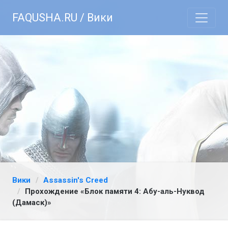
FAQUSHA.RU / Вики
Вики
Assassin's Creed
Прохождение «Блок памяти 4: Абу-аль-Нуквод
(Дамаск)»