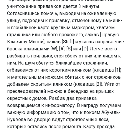
уничтожение прилавков дается 3 минуты.
Согласившись помочь, выходим на оживленную
улицу, подходим к прилавку, отмеченному на мини-
и глобальной карте круглым маркером, хватаем
стражника или любого прохожего, зажав [Правую
Клавишу Мыши], нажав [Shift] и указав направление
броска клавишами [W], [A], [S] или [D]. Легче всего
разбивать прилавки, стоя сбоку от них или лицом к
ним. На шум сбегутся ближайшие стражники,
отбиваемся от них коротким клинком (клавиша [1])
и метательными ножами, сбитых с ног стражников
добиваем скрытым клинком (клавиша [2]). Уйти от
преследователей можно в беседках на крышах
окрестных домов. Разбив два прилавка,
возвращаемся к информатору. В награду получаем
важную информацию о том, что к покоям Абу-аль-
Нуквода во дворце ведут строительные леса,
которые остались после ремонта. Карту прохода