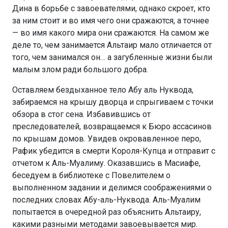
Дина в борьбе с завоевателями, однако скроет, кто
за ним стоит и во имя чего они сражаются, а точнее
— во имя какого мира они сражаются. На самом же
деле то, чем занимается Альтаир мало отличается от
того, чем занимался он… а загубленные жизни были
малым злом ради большого добра.
Оставляем бездыханное тело Абу аль Нуквода,
забираемся на крышу дворца и спрыгиваем с точки
обзора в стог сена. Избавившись от
преследователей, возвращаемся к Бюро ассасинов
по крышам домов. Увидев окровавленное перо,
Рафик убедится в смерти Короля-Купца и отправит с
отчетом к Аль-Муалиму. Оказавшись в Масиафе,
беседуем в библиотеке с Повелителем о
выполненном задании и делимся соображениями о
последних словах Абу-аль-Нуквода. Аль-Муалим
попытается в очередной раз объяснить Альтаиру,
какими разными методами завоевывается мир.