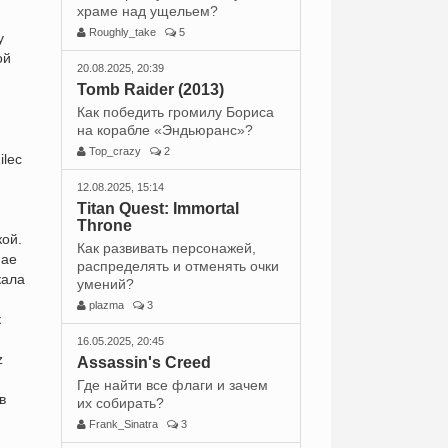
храме над ущельем?
Roughly_take
5
у
ой
20.08.2025, 20:39
Tomb Raider (2013)
Как победить громилу Бориса
на корабле «Эндьюранс»?
Top_crazy
2
ilec
12.08.2025, 15:14
Titan Quest: Immortal
Throne
кой.
Как развивать персонажей,
мае
распределять и отменять очки
кала
умений?
plazma
3
к
16.05.2025, 20:45
z
Assassin's Creed
Где найти все флаги и зачем
в
их собирать?
Frank_Sinatra
3