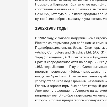
Норманом Паркером, братья открывают фирму
собственным названием. Компания выпустила
GYRUSS, которую они в итоге продали японск
нужно было собрать машину и уничтожить мо
1982-1983 годы
В 1982 году, с головой погрузившись в игров
Electronics открывают для себя новые компь
Поднабравшись опыта, братья Стэмперы вме
«Ashby Computers and Graphics Ltd. (A.C.G)»
Уорд (совладелец ACG, секретарь и будущая
Братья сосредотачиваются на создании игр д
1983 года Ultimate — Play the Game выпуска
игровым процессом. «Jetpac» разошлась тира
владелец Spectrum. В сумме компания зара
успеху стала игра под странным названием «
Главным героем игры был робот, который дол
Am» про путешествие по Америке на автомоб
ингредиентов. В ноябре стартовала космическа
которой игрокам предлагалось исследовать 