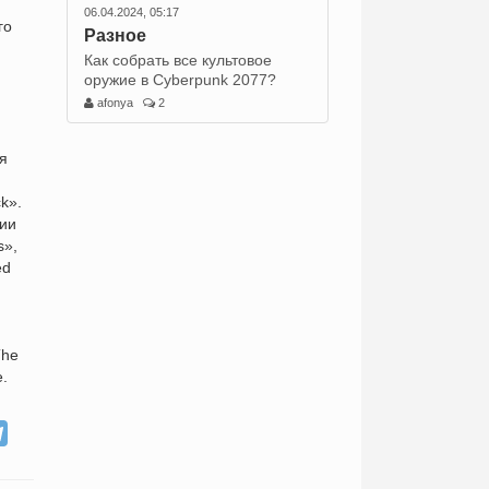
06.04.2024, 05:17
го
Разное
Как собрать все культовое
оружие в Cyberpunk 2077?
afonya
2
я
k».
нии
s»,
ed
The
е.