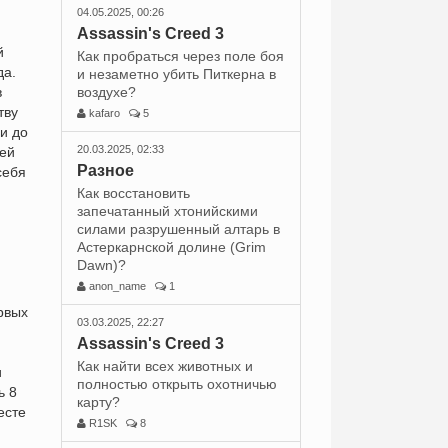
04.05.2025, 00:26
Assassin's Creed 3
й
Как пробраться через поле боя
да.
и незаметно убить Питкерна в
в
воздухе?
тву
kafaro
5
и до
20.03.2025, 02:33
шей
Разное
себя
Как восстановить
запечатанный хтонийскими
силами разрушенный алтарь в
Астеркарнской долине (Grim
Dawn)?
anon_name
1
рвых
03.03.2025, 22:27
Assassin's Creed 3
Как найти всех животных и
и
полностью открыть охотничью
ь 8
карту?
есте
R1SK
8