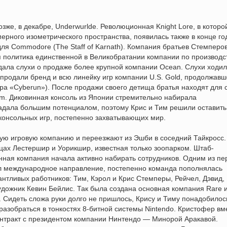
озже, в декабре, Underwurlde. Революционная Knight Lore, в которо
рного изометрического пространства, появилась также в конце го
ля Commodore (The Staff of Karnath). Компания братьев Стемперо
я политика единственной в Великобратании компании по производс
ждала слухи о продаже более крупной компании Ocean. Слухи ходил
е продали бренд и всю линейку игр компании U.S. Gold, продолжав
гра «Cyberun»). После продажи своего детища братья находят для 
m. Диковинная консоль из Японии стремительно набирала
адала большим потенциалом, поэтому Крис и Тим решили оставить
консольных игр, постепенно захватывающих мир.
вую игровую компанию и переезжают из Эшби в соседний Тайкросс.
цах Лестершир и Уорикшир, известная только зоопарком. Штаб-
нная компания начала активно набирать сотрудников. Одним из пе
ил международное направление, постепенно команда пополнялась
нтливых работников: Тим, Кэрол и Крис Стемперы, Рейчел, Дэвид,
дожник Кевин Бейлис. Так была создана основная компания Rare 
. Сидеть сложа руки долго не пришлось, Крису и Тиму понадобилос
разобраться в тонкостях 8-битной системы Nintendo. Кристофер вм
нтракт с президентом компании Нинтендо — Минорой Аракавой.