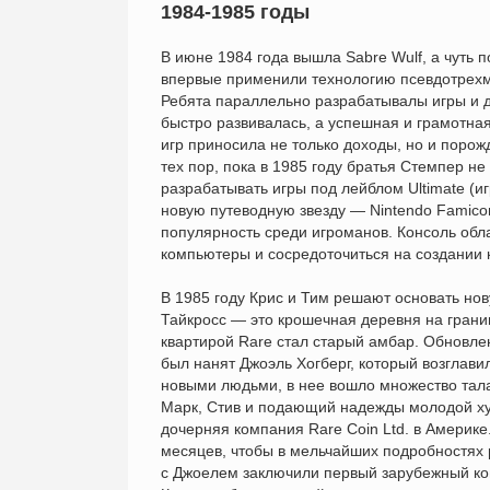
1984-1985 годы
В июне 1984 года вышла Sabre Wulf, а чуть п
впервые применили технологию псевдотрехме
Ребята параллельно разрабатывалы игры и д
быстро развивалась, а успешная и грамотна
игр приносила не только доходы, но и поро
тех пор, пока в 1985 году братья Стемпер н
разрабатывать игры под лейблом Ultimate (и
новую путеводную звезду — Nintendo Famico
популярность среди игроманов. Консоль обл
компьютеры и сосредоточиться на создании 
В 1985 году Крис и Тим решают основать но
Тайкросс — это крошечная деревня на грани
квартирой Rare стал старый амбар. Обновле
был нанят Джоэль Хогберг, который возглав
новыми людьми, в нее вошло множество тала
Марк, Стив и подающий надежды молодой ху
дочерняя компания Rare Coin Ltd. в Америке
месяцев, чтобы в мельчайших подробностях 
с Джоелем заключили первый зарубежный ко