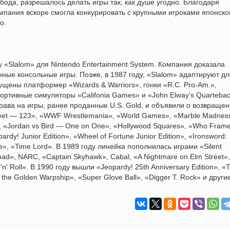
бода, разрешалось делать игры так, как душе угодно. Благодаря
мпания вскоре смогла конкурировать с крупными игроками японско
o.
у «Slalom» для Nintendo Entertainment System. Компания доказала
нные консольные игры. Позже, в 1987 году, «Slalom» адаптируют дл
щены платформер «Wizards & Warriors», гонки «R.C. Pro-Am.»,
портивные симуляторы «Califonia Games» и «John Elway's Quartebac
рава на игры, ранее проданные U.S. Gold, и объявили о возвраще
reet — 123», «WWF Wrestlemania», «World Games», «Marble Madnes
», «Jordan vs Bird — One on One», «Hollywood Squares», «Who Fram
dy! Junior Edition», «Wheel of Fortune Junior Edition», «Ironsword:
are», «Time Lord». В 1989 году линейка пополнилась играми «Silent
Road», NARC, «Captain Skyhawk», Cabal, «A Nightmare on Elm Street»,
 'n' Roll». В 1990 году вышли «Jeopardy! 25th Anniversary Edition», «
 the Golden Warpship», «Super Glove Ball», «Digger T. Rock» и други