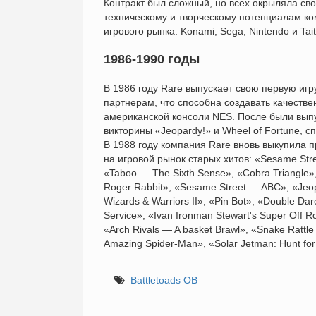
Контракт был сложный, но всех окрыляла сво
техническому и творческому потенциалам ко
игрового рынка: Konami, Sega, Nintendo и Tait
1986-1990 годы
В 1986 году Rare выпускает свою первую игр
партнерам, что способна создавать качестве
американской консоли NES. После были выпу
викторины «Jeopardy!» и Wheel of Fortune, с
В 1988 году компания Rare вновь выкупила п
на игровой рынок старых хитов: «Sesame St
«Taboo — The Sixth Sense», «Cobra Triangle
Roger Rabbit», «Sesame Street — ABC», «Jeopar
Wizards & Warriors II», «Pin Bot», «Double D
Service», «Ivan Ironman Stewart's Super Off 
«Arch Rivals — A basket Brawl», «Snake Rattle
Amazing Spider-Man», «Solar Jetman: Hunt for
Battletoads ОВ