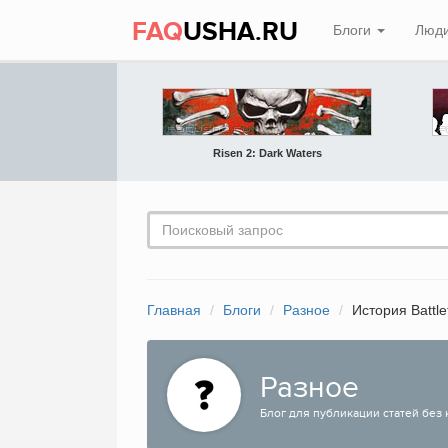
FAQ
USHA.RU
Блоги
Люд
Risen 2: Dark Waters
Главная
Блоги
Разное
История Battle
Разное
Блог для публикации статей без 