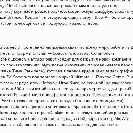
 Zilec Electronics и начинают разрабатывать игры уже под
 пару крупных игровых проектов: космическую аркадную стрелялк
ой фирме «Konami»; и вторую аркадную игру «Blue Print», в котор
нстра, гоняющегося за подружкой главного героя.
ой бизнес и постепенно налаживая связи по всему миру, ребята из Z
ютеры от фирмы Sinclair — Spectrum, Amstrad, Commodore.
сте с Джоном Латбари берут кредит для открытия новой компании
 по производству игр. Чуть позже к компании присоединяется Кэрол
 жена Тима Стемпера), которая в первое время занималась графи
ля ZX Spectrum под торговой маркой Ultimate — Play the Game. В 
ет свою первую игру «Jetpac». Игра была не сложной, однако завле
жом в 300 тысяч копий, то есть ее купил примерно каждый третий
ботала больше 1 миллиона фунтов стерлингов. Следующим шагом 
Pssst» (название происходит от звука баллона с пестицидами).
жен вырастить цветок и уничтожить паразитов. Затем вышли «Tran
иле и кулинарная игра «Cookie» про выпечку печений из разных
я серия игр Lunar Jetman, а вслед за ней, через месяц, Atic Atac, 
комнаты заброшенного замка в поисках ключа для спасения.