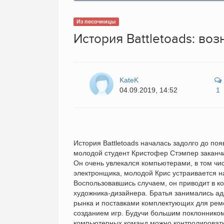
Из песочницы
История Battletoads: воз
KateK
04.09.2019, 14:52
1
История Battletoads началась задолго до по
молодой студент Кристофер Стэмпер заканчи
Он очень увлекался компьютерами, в том ч
электронщика, молодой Крис устраивается н
Воспользовавшись случаем, он приводит в к
художника-дизайнера. Братья занимались ад
рынка и поставками комплектующих для рем
созданием игр. Будучи большим поклонником
компьютерных команд можно контролировать