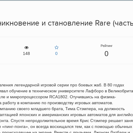
никновение и становление Rare (часть
Рейтинг
0
148
0
явления легендарной игровой серии про боевых жаб. В 80 годах
вал обучение в техническом университете Лафборо в Великобрита
исле и микропроцессором RCA1802. Отучившись на физика-
а работу в компанию по производству игровых автоматов.
омпанию своего младшего брата, Тима Стэмпера, на должность
аптацией японских и американских игровых автоматов для английс
онта. Спустя непродолжительное время Крис Стэмпер решает заня
 «пинг-понга», он всегда восхищался тем, как с помощью обычных
 происходящее на экране. Вместе с друзьями, Джоном Латбари и