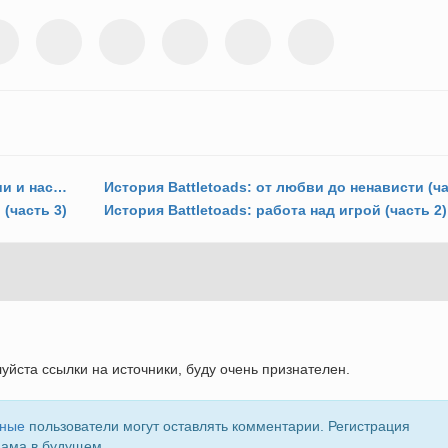
История Battletoads: появление в России и наследие (часть 5)
(часть 3)
История Battletoads: работа над игрой (часть 2)
уйста ссылки на источники, буду очень признателен.
нные
пользователи могут оставлять комментарии. Регистрация
пама в будущем.