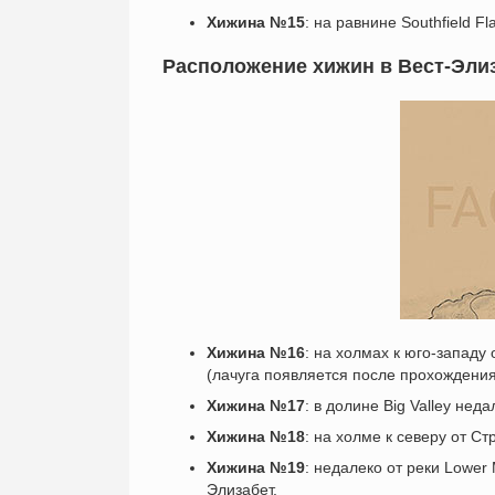
Хижина №15
: на равнине Southfield F
Расположение хижин в Вест-Эли
Хижина №16
: на холмах к юго-западу 
(лачуга появляется после прохождения
Хижина №17
: в долине Big Valley неда
Хижина №18
: на холме к северу от С
Хижина №19
: недалеко от реки Lower
Элизабет.