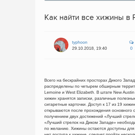
Как найти все хижины в 
typhoon
29.10.2018, 19:40
0
Всего на бескрайних просторах Дикого Запа
распределены по четырем обширным террито
Lemoine и West Elizabeth. В штате New Austi
хижин хранятся записки, различные полезны
сигаретные карточки. Доступ к 17 из 19 хиж
открываются после прохождения основного 
получением двух достижений «Лучший стрел
«Лучший стрелок на Диком Западе» необходи
по желанию. Хижины остаются доступны для 
нет доступа к хижине, следует пройти неско