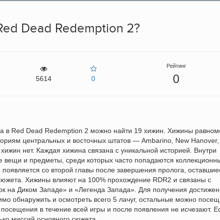
Red Dead Redemption 2?
Рейтинг
0
5614
0
да в Red Dead Redemption 2 можно найти 19 хижин. Хижины равно
риям центральных и восточных штатов — Ambarino, New Hanover,
n хижин нет. Каждая хижина связана с уникальной историей. Внутри
е вещи и предметы, среди которых часто попадаются коллекционн
ин появляется со второй главы после завершения пролога, оставшие
сюжета. Хижины влияют на 100% прохождение RDR2 и связаны с
ок на Диком Западе» и «Легенда Запада». Для получения достиже
мо обнаружить и осмотреть всего 5 лачуг, остальные можно посещ
посещения в течение всей игры и после появления не исчезают. Е
лько миссий основного сюжета.