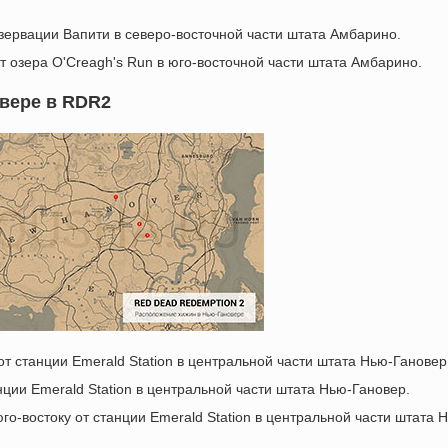
резервации Вапити в северо-восточной части штата Амбарино.
от озера O'Creagh's Run в юго-восточной части штата Амбарино.
вере в RDR2
 от станции Emerald Station в центральной части штата Нью-Гановер
анции Emerald Station в центральной части штата Нью-Гановер.
юго-востоку от станции Emerald Station в центральной части штата 