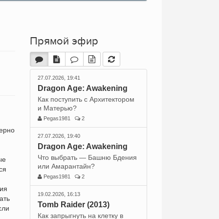
Прямой эфир
27.07.2026, 19:41
Dragon Age: Awakening
Как поступить с Архитектором
и Матерью?
Pegas1981
2
мерно
27.07.2026, 19:40
Dragon Age: Awakening
Что выбрать — Башню Бдения
ые
или Амарантайн?
ся
Pegas1981
2
ния
19.02.2026, 16:13
ать
Tomb Raider (2013)
сли
Как запрыгнуть на клетку в