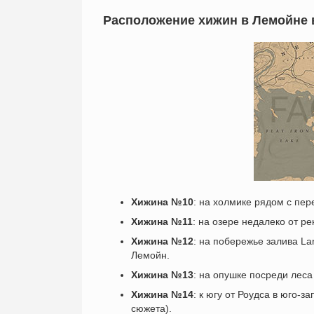
Расположение хижин в Лемойне 
Хижина №10
: на холмике рядом с пе
Хижина №11
: на озере недалеко от р
Хижина №12
: на побережье залива La
Лемойн.
Хижина №13
: на опушке посреди леса
Хижина №14
: к югу от Роудса в юго-
сюжета).