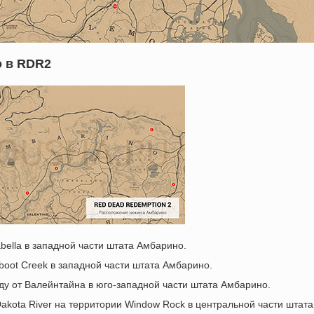
о в RDR2
sabella в западной части штата Амбарино.
dboot Creek в западной части штата Амбарино.
аду от Валейнтайна в юго-западной части штата Амбарино.
Dakota River на территории Window Rock в центральной части штата