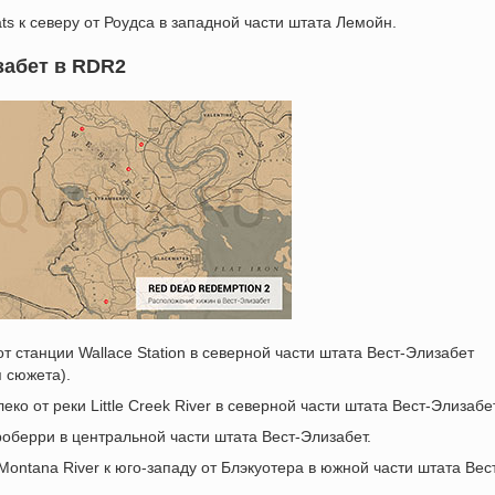
lats к северу от Роудса в западной части штата Лемойн.
забет в RDR2
от станции Wallace Station в северной части штата Вест-Элизабет
 сюжета).
леко от реки Little Creek River в северной части штата Вест-Элизабет
троберри в центральной части штата Вест-Элизабет.
 Montana River к юго-западу от Блэкуотера в южной части штата Вес