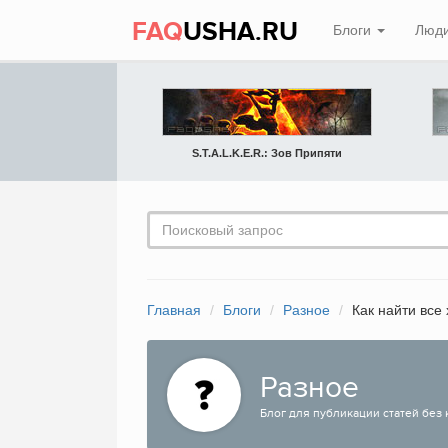
FAQ
USHA.RU
Блоги
Люд
S.T.A.L.K.E.R.: Зов Припяти
Главная
Блоги
Разное
Как найти все
Разное
Блог для публикации статей без 