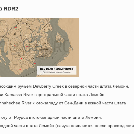
в RDR2
ресохшим ручьем Dewberry Creek в северной части штата Лемойн.
еки Kamassa River в центральной части штата Лемойн.
nnahechee River к юго-западу от Сен-Дени в южной части штата
 югу от Роудса в юго-западной части штата Лемойн.
западной части штата Лемойн (лачуга появляется после прохождения