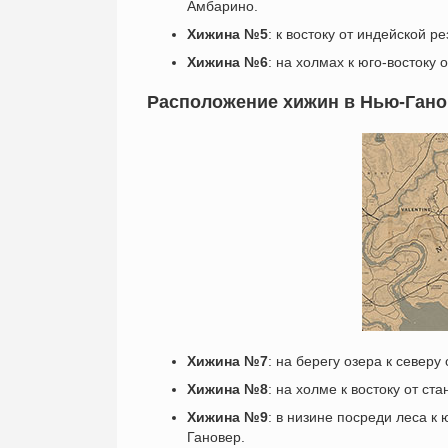
Амбарино.
Хижина №5
: к востоку от индейской 
Хижина №6
: на холмах к юго-востоку 
Расположение хижин в Нью-Гано
Хижина №7
: на берегу озера к северу
Хижина №8
: на холме к востоку от ст
Хижина №9
: в низине посреди леса к 
Гановер.