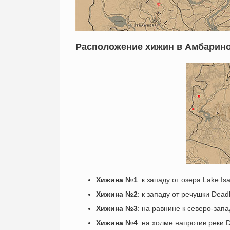
Расположение хижин в Амбарин
Хижина №1
: к западу от озера Lake I
Хижина №2
: к западу от речушки Dea
Хижина №3
: на равнине к северо-зап
Хижина №4
: на холме напротив реки 