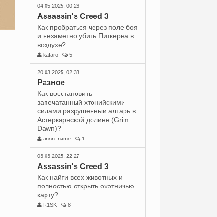
04.05.2025, 00:26
Assassin's Creed 3
Как пробраться через поле боя
и незаметно убить Питкерна в
воздухе?
kafaro
5
20.03.2025, 02:33
Разное
Как восстановить
запечатанный хтонийскими
силами разрушенный алтарь в
Астеркарнской долине (Grim
Dawn)?
anon_name
1
03.03.2025, 22:27
Assassin's Creed 3
Как найти всех животных и
полностью открыть охотничью
карту?
R1SK
8