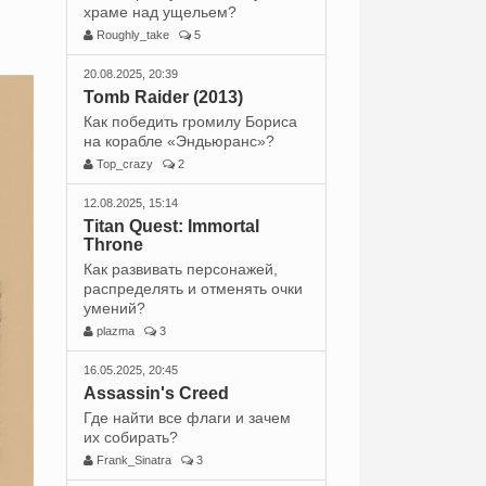
храме над ущельем?
Roughly_take
5
20.08.2025, 20:39
Tomb Raider (2013)
Как победить громилу Бориса
на корабле «Эндьюранс»?
Top_crazy
2
12.08.2025, 15:14
Titan Quest: Immortal
Throne
Как развивать персонажей,
распределять и отменять очки
умений?
plazma
3
16.05.2025, 20:45
Assassin's Creed
Где найти все флаги и зачем
их собирать?
Frank_Sinatra
3