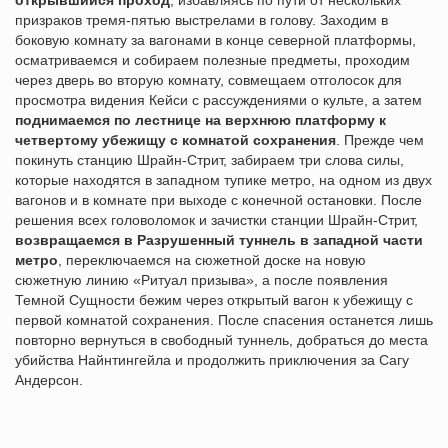
открывшийся проход
, избавляясь по пути от нескольких
призраков тремя-пятью выстрелами в голову. Заходим в
боковую комнату за вагонами в конце северной платформы,
осматриваемся и собираем полезные предметы, проходим
через дверь во вторую комнату, совмещаем отголосок для
просмотра видения Кейси с рассуждениями о культе, а затем
поднимаемся по лестнице на верхнюю платформу к
четвертому убежищу с комнатой сохранения
. Прежде чем
покинуть станцию Шрайн-Стрит, забираем три слова силы,
которые находятся в западном тупике метро, на одном из двух
вагонов и в комнате при выходе с конечной остановки. После
решения всех головоломок и зачистки станции Шрайн-Стрит,
возвращаемся в Разрушенный туннель в западной части
метро
, переключаемся на сюжетной доске на новую
сюжетную линию «Ритуал призыва», а после появления
Темной Сущности бежим через открытый вагон к убежищу с
первой комнатой сохранения. После спасения останется лишь
повторно вернуться в свободный туннель, добраться до места
убийства Найнтингейла и продолжить приключения за Сагу
Андерсон.