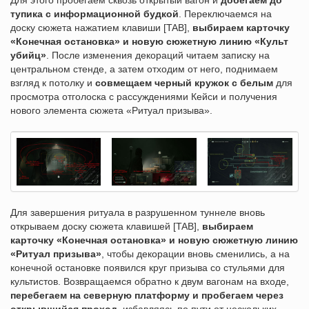
Для этого пробегаем сквозь открытый вагон и
добегаем до
тупика с информационной будкой
. Переключаемся на
доску сюжета нажатием клавиши [TAB],
выбираем карточку
«Конечная остановка» и новую сюжетную линию «Культ
убийц»
. После изменения декораций читаем записку на
центральном стенде, а затем отходим от него, поднимаем
взгляд к потолку и
совмещаем черный кружок с белым
для
просмотра отголоска с рассуждениями Кейси и получения
нового элемента сюжета «Ритуал призыва».
Для завершения ритуала в разрушенном туннеле вновь
открываем доску сюжета клавишей [TAB],
выбираем
карточку «Конечная остановка» и новую сюжетную линию
«Ритуал призыва»
, чтобы декорации вновь сменились, а на
конечной остановке появился круг призыва со стульями для
культистов. Возвращаемся обратно к двум вагонам на входе,
перебегаем на северную платформу и пробегаем через