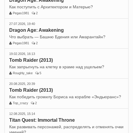
Dragon Age: Awakening
Как поступить с Архитектором и Матерью?
Pegas1981
2
27.07.2026, 19:40
Dragon Age: Awakening
Что выбрать — Башню Бдения или Амарантайн?
Pegas1981
2
19.02.2026, 16:13
Tomb Raider (2013)
Как запрыгнуть на клетку в храме над ущельем?
Roughly_take
5
20.08.2025, 20:39
Tomb Raider (2013)
Как победить громилу Бориса на корабле «Эндьюранс»?
Top_crazy
2
12.08.2025, 15:14
Titan Quest: Immortal Throne
Как развивать персонажей, распределять и отменять очки
умений?