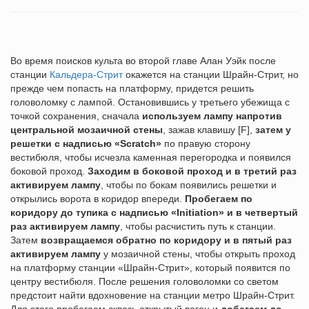
Во время поисков культа во второй главе Алан Уэйк после
станции
Кальдера-Стрит
окажется на станции Шрайн-Стрит, но
прежде чем попасть на платформу, придется решить
головоломку с лампой. Остановившись у третьего убежища с
точкой сохранения, сначала
используем лампу напротив
центральной мозаичной стены
, зажав клавишу [F],
затем у
решетки с надписью «Scratch»
по правую сторону
вестибюля, чтобы исчезла каменная перегородка и появился
боковой проход.
Заходим в боковой проход и в третий раз
активируем лампу
, чтобы по бокам появились решетки и
открылись ворота в коридор впереди.
Пробегаем по
коридору до тупика с надписью «Initiation» и в четвертый
раз активируем лампу
, чтобы расчистить путь к станции.
Затем
возвращаемся обратно по коридору и в пятый раз
активируем лампу
у мозаичной стены, чтобы открыть проход
на платформу станции «Шрайн-Стрит», который появится по
центру вестибюля. После решения головоломки со светом
предстоит найти вдохновение на станции метро Шрайн-Стрит.