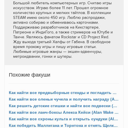
Большой любитель компьютерных игр. Считаю игры
искусством. Играю более 11 лет. Прошел огромное
количество крупных и мелких тайтлов. В коллекции
STEAM имею около 450 игр. Люблю распродажи,
активно собираю и обмениваюсь карточками.
Поддерживаю разработчиков на Кикстартере,
Патреоне и ИндиГого, а также стримеров на Ютубе и
Твиче. Являюсь фанатом Rockstar и CD Project Red.
Жду выхода третьей Халфы от Габена. В свободное
время прохожу игры и пишу игровые статьи.
Любимые игровые жанры — экшен-эдвенчуры,
метроидвании, гонки и шутеры.
Похожие факуши
Как найти все предвыборные стенды и погладить мэра Сэттера (Alan Wake 2)?
Как найти все оленьи чучела и получить награду (Alan Wake 2)?
Как решить детские стишки и найти все подвески (Alan Wake 2)?
Как найти все ланч-боксы Алекса Кейси (Alan Wake 2)?
Как найти все схроны культа и открыть сундуки (Alan Wake 2)?
Как победить Маллигана и Торнтона и отнять Щелкунчик (Alan Wake 2)?