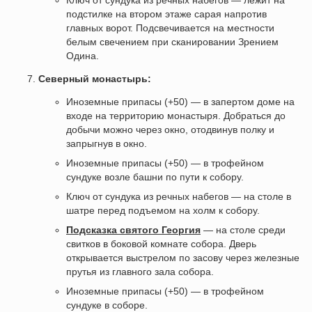
Ключ от сундука из речных набегов — лежит на
подстилке на втором этаже сарая напротив
главных ворот. Подсвечивается на местности
белым свечением при сканировании Зрением
Одина.
Северный монастырь:
Иноземные припасы (+50) — в запертом доме на
входе на территорию монастыря. Добраться до
добычи можно через окно, отодвинув полку и
запрыгнув в окно.
Иноземные припасы (+50) — в трофейном
сундуке возле башни по пути к собору.
Ключ от сундука из речных набегов — на столе в
шатре перед подъемом на холм к собору.
Подсказка святого Георгия
— на столе среди
свитков в боковой комнате собора. Дверь
открывается выстрелом по засову через железные
прутья из главного зала собора.
Иноземные припасы (+50) — в трофейном
сундуке в соборе.