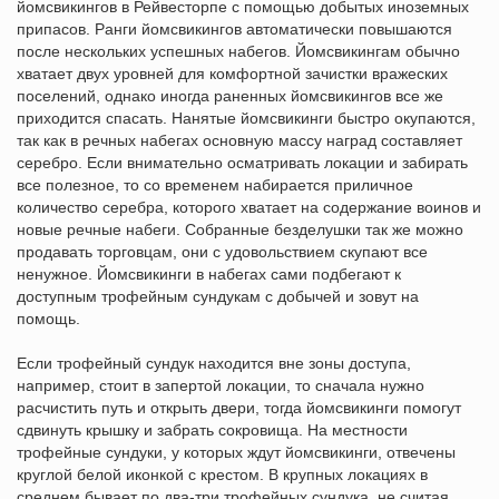
йомсвикингов в Рейвесторпе с помощью добытых иноземных
припасов. Ранги йомсвикингов автоматически повышаются
после нескольких успешных набегов. Йомсвикингам обычно
хватает двух уровней для комфортной зачистки вражеских
поселений, однако иногда раненных йомсвикингов все же
приходится спасать. Нанятые йомсвикинги быстро окупаются,
так как в речных набегах основную массу наград составляет
серебро. Если внимательно осматривать локации и забирать
все полезное, то со временем набирается приличное
количество серебра, которого хватает на содержание воинов и
новые речные набеги. Собранные безделушки так же можно
продавать торговцам, они с удовольствием скупают все
ненужное. Йомсвикинги в набегах сами подбегают к
доступным трофейным сундукам с добычей и зовут на
помощь.
Если трофейный сундук находится вне зоны доступа,
например, стоит в запертой локации, то сначала нужно
расчистить путь и открыть двери, тогда йомсвикинги помогут
сдвинуть крышку и забрать сокровища. На местности
трофейные сундуки, у которых ждут йомсвикинги, отвечены
круглой белой иконкой с крестом. В крупных локациях в
среднем бывает по два-три трофейных сундука, не считая