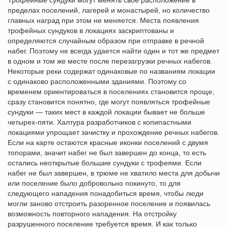
Трофейные сундуки могут менять свое расположение в
пределах поселений, лагерей и монастырей, но количество
главных наград при этом не меняется. Места появления
трофейных сундуков в локациях заскриптованы и
определяются случайным образом при отправке в речной
набег. Поэтому не всегда удается найти один и тот же предмет
в одном и том же месте после перезагрузки речных набегов.
Некоторые реки содержат одинаковые по названиям локации
с одинаково расположенными зданиями. Поэтому со
временем ориентироваться в поселениях становится проще,
сразу становится понятно, где могут появляться трофейные
сундуки — таких мест в каждой локации бывает не больше
четырех-пяти. Халтура разработчиков с копипастными
локациями упрощает зачистку и прохождение речных набегов.
Если на карте остаются красные иконки поселений с двумя
топорами, значит набег не был завершен до конца, то есть
остались неоткрытые большие сундуки с трофеями. Если
набег не был завершен, в трюме не хватило места для добычи
или поселение было добровольно покинуто, то для
следующего нападения понадобиться время, чтобы люди
могли заново отстроить разоренное поселение и появилась
возможность повторного нападения. На отстройку
разрушенного поселение требуется время. И как только