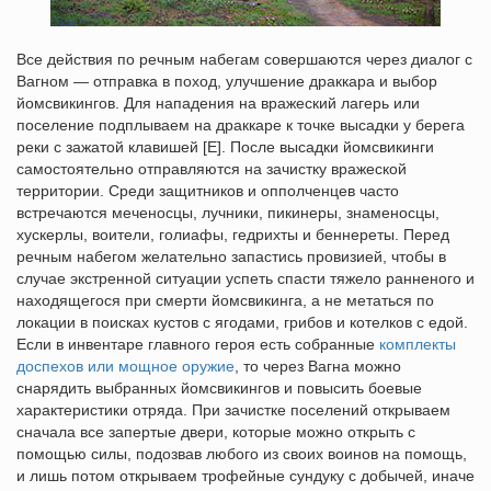
Все действия по речным набегам совершаются через диалог с
Вагном — отправка в поход, улучшение драккара и выбор
йомсвикингов. Для нападения на вражеский лагерь или
поселение подплываем на драккаре к точке высадки у берега
реки с зажатой клавишей [E]. После высадки йомсвикинги
самостоятельно отправляются на зачистку вражеской
территории. Среди защитников и опполченцев часто
встречаются меченосцы, лучники, пикинеры, знаменосцы,
хускерлы, воители, голиафы, гедрихты и беннереты. Перед
речным набегом желательно запастись провизией, чтобы в
случае экстренной ситуации успеть спасти тяжело ранненого и
находящегося при смерти йомсвикинга, а не метаться по
локации в поисках кустов с ягодами, грибов и котелков с едой.
Если в инвентаре главного героя есть собранные
комплекты
доспехов или мощное оружие
, то через Вагна можно
снарядить выбранных йомсвикингов и повысить боевые
характеристики отряда. При зачистке поселений открываем
сначала все запертые двери, которые можно открыть с
помощью силы, подозвав любого из своих воинов на помощь,
и лишь потом открываем трофейные сундуку с добычей, иначе