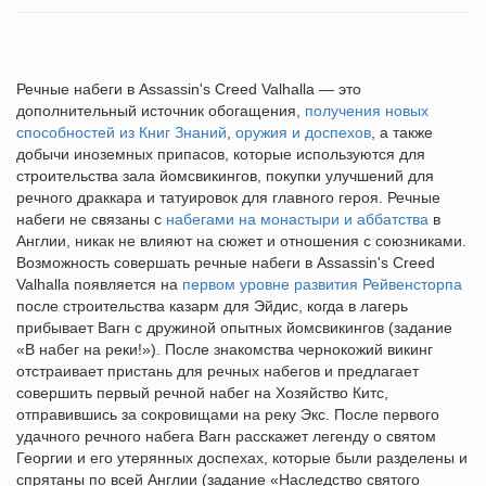
Речные набеги в Assassin's Creed Valhalla — это
дополнительный источник обогащения,
получения новых
способностей из Книг Знаний
,
оружия и доспехов
, а также
добычи иноземных припасов, которые используются для
строительства зала йомсвикингов, покупки улучшений для
речного драккара и татуировок для главного героя. Речные
набеги не связаны с
набегами на монастыри и аббатства
в
Англии, никак не влияют на сюжет и отношения с союзниками.
Возможность совершать речные набеги в Assassin's Creed
Valhalla появляется на
первом уровне развития Рейвенсторпа
после строительства казарм для Эйдис, когда в лагерь
прибывает Вагн с дружиной опытных йомсвикингов (задание
«В набег на реки!»). После знакомства чернокожий викинг
отстраивает пристань для речных набегов и предлагает
совершить первый речной набег на Хозяйство Китс,
отправившись за сокровищами на реку Экс. После первого
удачного речного набега Вагн расскажет легенду о святом
Георгии и его утерянных доспехах, которые были разделены и
спрятаны по всей Англии (задание «Наследство святого