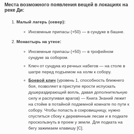
Места возможного появления вещей в локациях на
реке Ди:
Малый лагерь (север):
Иноземные припасы (+50) — в сундуке в башне.
Монастырь на утесе:
Иноземные припасы (+50) — в трофейном
сундуке за собором.
Ключ от сундука из речных набегов — на столе в
шатре перед подъемом на холм к собору.
Боевой клич
(уровень 1, способность ближнего
боя, позволяет в приступе ярости испускать
душераздирающий вопль, давая дополнительную
силу и распугивая врагов) — Книга Знаний лежит
на стойке в потайной подземной комнате по пути к
собору. Чтобы попасть в сокровищницу, нужно
спуститься сбоку к деревянным лесам и в подкате
проскользнуть в проем у земли. Для подката на
бегу зажимаем клавишу [C].