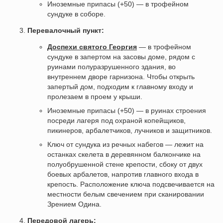
Иноземные припасы (+50) — в трофейном
сундуке в соборе.
Перевалочный пункт:
Доспехи святого Георгия
— в трофейном
сундуке в запертом на засовы доме, рядом с
руинами полуразрушенного здания, во
внутреннем дворе гарнизона. Чтобы открыть
запертый дом, подходим к главному входу и
пролезаем в проем у крыши.
Иноземные припасы (+50) — в руинах строения
посреди лагеря под охраной копейщиков,
пикинеров, арбалетчиков, лучников и защитников.
Ключ от сундука из речных набегов — лежит на
останках скелета в деревянном балкончике на
полуобрушенной стене крепости, сбоку от двух
боевых арбалетов, напротив главного входа в
крепость. Расположение ключа подсвечивается на
местности белым свечением при сканировании
Зрением Одина.
Передовой лагерь: