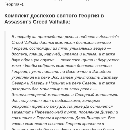
Георгия»).
Комплект доспехов святого Георгия в
Assassin's Creed Valhalla:
В награду за прохождение речных набегов в Assassin's
Creed Valhalla дается комплект доспехов святого
Георгия, состоящий из пяти уникальных вещей —
доспеха, плаща, наручей, штанов и шлема, а также
двух образцов оружия — тяжелого щита и двуручного
меча. Чтобы собрать комплект доспехов святого
Георгия, нужно напасть на Восточное и Западное
укрепления на реке Экс, затем уничтожить Заставу
Северн и Лагерь в Низинах на реке Северн, а также
разорить два монастыря на этих реках —
Эсканчестерский монастырь и Северный монастырь
для получения карт с подсказками, которые
откроют третью реку Ди. На реке Ди останется
захватить Перевалочный пункт, поселение Дивери и
сразиться с Героем в крепости Дева-Виктрикс. Все
части комплекта святого Георгия хранятся в
больших трофейных сундуках и у последнего босса.