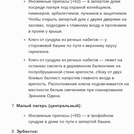
Иноземные припасы (+50) — в запертом доме
посреди лагеря под охраной копейщиков,
пикинеров, арбалетчиков, лучников и защитников.
Чтобы открыть запертый дом с двумя дверями на
засовах, подходим к главному входу и пролезаем
в проем у крыши.
Ключ от сундука из речных набегов — у
сторожевой башне по пути к верхнему ярусу
гарнизона.
Ключ от сундука из речных набегов — лежит на
останках скелета в деревянном балкончике на
полуобрушенной стене крепости, сбоку от двух
боевых баллист, напротив главного входа в
крепость. Расположение ключа подсвечивается на
местности белым свечением при сканировании
Зрением Одина.
Малый лагерь (центральный):
Иноземные припасы (+50) — в трофейном
сундуке в доме по пути к запертой башне.
Эрбисток: