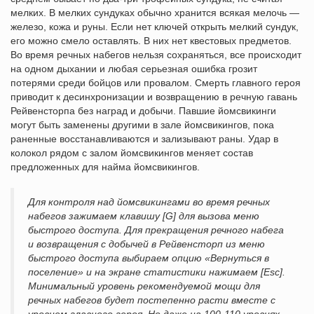
мелких. В мелких сундуках обычно хранится всякая мелочь —
железо, кожа и руны. Если нет ключей открыть мелкий сундук,
его можно смело оставлять. В них нет квестовых предметов.
Во время речных набегов нельзя сохраняться, все происходит
на одном дыхании и любая серьезная ошибка грозит
потерями среди бойцов или провалом. Смерть главного героя
приводит к десинхронизации и возвращению в речную гавань
Рейвенсторпа без наград и добычи. Павшие йомсвикинги
могут быть заменены другими в зале йомсвикингов, пока
раненные восстанавливаются и зализывают раны. Удар в
колокол рядом с залом йомсвикингов меняет состав
предложенных для найма йомсвикингов.
Для контроля над йомсвикингами во время речных
набегов зажимаем клавишу [G] для вызова меню
быстрого доступа. Для прекращения речного набега
и возвращения с добычей в Рейвенсторп из меню
быстрого доступа выбираем опцию «Вернуться в
поселение» и на экране статистики нажимаем [Esc].
Минимальный уровень рекомендуемой мощи для
речных набегов будет постепенно расти вместе с