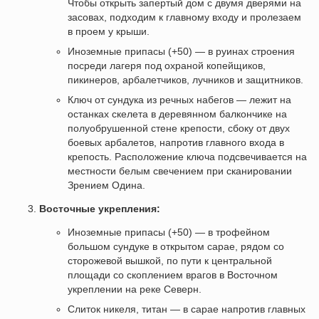
Чтобы открыть запертый дом с двумя дверями на
засовах, подходим к главному входу и пролезаем
в проем у крыши.
Иноземные припасы (+50) — в руинах строения
посреди лагеря под охраной копейщиков,
пикинеров, арбалетчиков, лучников и защитников.
Ключ от сундука из речных набегов — лежит на
останках скелета в деревянном балкончике на
полуобрушенной стене крепости, сбоку от двух
боевых арбалетов, напротив главного входа в
крепость. Расположение ключа подсвечивается на
местности белым свечением при сканировании
Зрением Одина.
Восточные укрепления:
Иноземные припасы (+50) — в трофейном
большом сундуке в открытом сарае, рядом со
сторожевой вышкой, по пути к центральной
площади со скоплением врагов в Восточном
укреплении на реке Северн.
Слиток никеля, титан — в сарае напротив главных