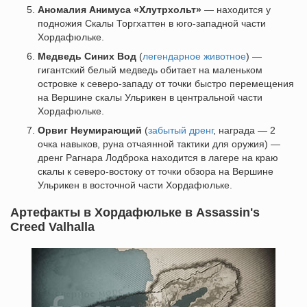
Аномалия Анимуса «Хлутрхольт»
— находится у
подножия Скалы Торгхаттен в юго-западной части
Хордафюльке.
Медведь Синих Вод
(
легендарное животное
) —
гигантский белый медведь обитает на маленьком
островке к северо-западу от точки быстро перемещения
на Вершине скалы Ульрикен в центральной части
Хордафюльке.
Орвиг Неумирающий
(
забытый дренг
, награда — 2
очка навыков, руна отчаянной тактики для оружия) —
дренг Рагнара Лодброка находится в лагере на краю
скалы к северо-востоку от точки обзора на Вершине
Ульрикен в восточной части Хордафюльке.
Артефакты в Хордафюльке в Assassin's
Creed Valhalla