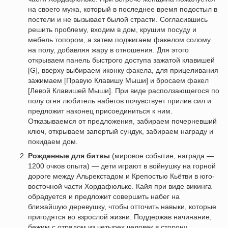
на своего мужа, который в последнее время подостыл в
постели и не вызывает былой страсти. Согласившись
решить проблему, входим в дом, крушим посуду и
мебель топором, а затем поджигаем факелом солому
на полу, добавляя жару в отношения. Для этого
открываем панель быстрого доступа зажатой клавишей
[G], вверху выбираем иконку факела, для прицеливания
зажимаем [Правую Клавишу Мыши] и бросаем факел
[Левой Клавишей Мыши]. При виде расползающегося по
полу огня любитель набегов почувствует прилив сил и
предложит наконец присоединиться к ним.
Отказываемся от предложения, забираем почерневший
ключ, открываем запертый сундук, забираем награду и
покидаем дом.
Рожденные для битвы
(мировое событие, награда —
1200 очков опыта) — дети играют в войнушку на горной
дороге между Альрекстадом и Крепостью Кьётви в юго-
восточной части Хордафюльке. Кайя при виде викинга
обрадуется и предложит совершить набег на
ближайшую деревушку, чтобы отточить навыки, которые
пригодятся во взрослой жизни. Поддержав начинание,
бежим с отрядом из четырех человек в сторону