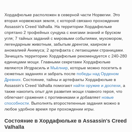
Хордафюльке расположен в северной части Норвегии. Это
вторая норвежская земля, с которой связано прохождение
Assassin's Creed Valhalla. На территории Хордафюльке
спрятано 2 трофейных сундука с книгами знаний и бруском
угля; 7 тайных заданий с мировыми событиями, мухомором,
легендарным животным, забытым дренгом, каирном и
аномалией Анимуса; 2 артефакта с летающими страницами.
Зачищать территорию Хордафюльке рекомендуется с 240-280
единицами мощи. Главными секретами Хордафюльке
являются Иггдрасиль и
Мьёлнир
, которые можно посетить в
сюжетных заданиях и забрать после
победы над Орденом
Древних
. Состояние, тайны и артефакты Хордафюльке в
Assassin's Creed Valhalla помогают
найти оружие и доспехи
, а
также накопить опыт для развития мощи главного героя, что
облегчает сражения с противниками и добавляет
новые
способности
. Выполнять второстепенные задания можно в
любое удобное время при прохождении игры.
Состояние в Хордафюльке в Assassin's Creed
Valhalla