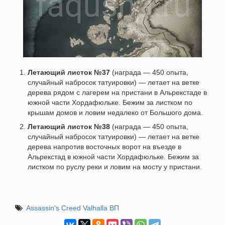
Летающий листок №37
(награда — 450 опыта,
случайный набросок татуировки) — летает на ветке
дерева рядом с лагерем на пристани в Альрекстаде в
южной части Хордафюльке. Бежим за листком по
крышам домов и ловим недалеко от Большого дома.
Летающий листок №38
(награда — 450 опыта,
случайный набросок татуировки) — летает на ветке
дерева напротив восточных ворот на въезде в
Альрекстад в южной части Хордафюльке. Бежим за
листком по руслу реки и ловим на мосту у пристани.
Assassin's Creed Valhalla ВП