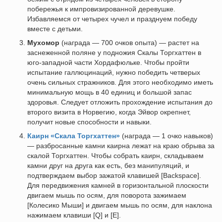
побережья к импровизированной деревушке.
Избавляемся от четырех чучел и празднуем победу
вместе с детьми.
Мухомор
(награда — 700 очков опыта) — растет на
заснеженной поляне у подножия Скалы Торгхаттен в
юго-западной части Хордафюльке. Чтобы пройти
испытание галлюцинаций, нужно победить четверых
очень сильных стражников. Для этого необходимо иметь
минимальную мощь в 40 единиц и большой запас
здоровья. Следует отложить прохождение испытания до
второго визита в Норвегию, когда Эйвор окрепнет,
получит новые способности и навыки.
Каирн «Скала Торгхаттен»
(награда — 1 очко навыков)
— разбросанные камни каирна лежат на краю обрыва за
скалой Торгхаттен. Чтобы собрать каирн, складываем
камни друг на друга как есть, без манипуляций, и
подтверждаем выбор зажатой клавишей [Backspace].
Для передвижения камней в горизонтальной плоскости
двигаем мышь по осям, для поворота зажимаем
[Колесико Мыши] и двигаем мышь по осям, для наклона
нажимаем клавиши [Q] и [E].