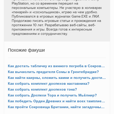
PlayStation, но со временем перешел на
персональные компьютеры. Не участвую в холиварах
«пекарей» и «соснольщиков», играю на чем удобно.
Публиковался в игровых журналах Game.EXE и ЛКИ.
Продолжаю писать игровые статьи и прохождения на
протяжении 10 лет. Разрабатываю веб-сайты, веб-
приложения и игры. Всегда готов к интересным
предложениям и сотрудничеству.
Похожие факуши
Как достать табличку из винного погреба в Сокровищах Британии в Эссексе?
Как вычислить предателя Сомы в Грентебридже?
Как найти каирны, сложить камни и получить достижение «Равновесие»?
Как собрать комплект доспехов наставника?
Как собрать комплект доспехов тэна?
Как собрать Доспехи Тора и получить Мьёлнир?
Как победить Орден Древних и найти всех тамплиеров?
Как пройти Сокровища Британии, найти загадочные таблички и получить Экскалибур?