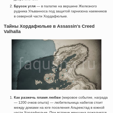
Брусок угля
— в палатке на вершине Железного
рудника Ульванноса под защитой гарнизона наемников
в северной части Хордафюльке.
Тайны Хордафюльке в Assassin's Creed
Valhalla
Как разжечь пламя любви
(мировое событие, награда
— 1200 очков опыта) — любительница набегов стоит
между домами на юге поселения Альрекстад в южной
части Хордафюльке. При встрече женщина пожалуется