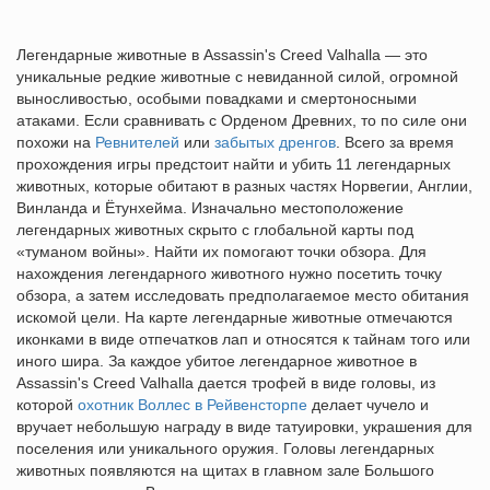
Легендарные животные в Assassin's Creed Valhalla — это
уникальные редкие животные с невиданной силой, огромной
выносливостью, особыми повадками и смертоносными
атаками. Если сравнивать с Орденом Древних, то по силе они
похожи на
Ревнителей
или
забытых дренгов
. Всего за время
прохождения игры предстоит найти и убить 11 легендарных
животных, которые обитают в разных частях Норвегии, Англии,
Винланда и Ётунхейма. Изначально местоположение
легендарных животных скрыто с глобальной карты под
«туманом войны». Найти их помогают точки обзора. Для
нахождения легендарного животного нужно посетить точку
обзора, а затем исследовать предполагаемое место обитания
искомой цели. На карте легендарные животные отмечаются
иконками в виде отпечатков лап и относятся к тайнам того или
иного шира. За каждое убитое легендарное животное в
Assassin's Creed Valhalla дается трофей в виде головы, из
которой
охотник Воллес в Рейвенсторпе
делает чучело и
вручает небольшую награду в виде татуировки, украшения для
поселения или уникального оружия. Головы легендарных
животных появляются на щитах в главном зале Большого