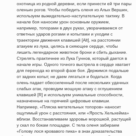
охотница из родной деревни, если принести ей три пары
оленьих рогов. Чтобы победить оленя из Алых Вершин,
используем выжидательно-наступательную тактику. В
начале боя наносим урон основным оружием,
например, топорами в двух руках, уворачиваемся от
ответных ударов рогами и копытами и уходим с
траектории движения клавишей [Alt], на расстоянии
атакуем из лука, целясь в сияющее сердце, чтобы
лишить легендарное животное брони и сбить дыхание.
Стрелять практичнее из Лука Гуннов, который дается в
начале игры. Одного точного выстрела в сердце хватает
для перехода ко второй фазе боя. Держимся подальше
от задних копыт, не даем лягаться и бодаться. Когда
олень падает обессиленный после нескольких удачных
слабых атак, проводим мощную атаку с оглушением
клавишей [R] и используем уникальные способности,
назначенные на горячией цифровые клавиши.
Например, «Пляска метательных топоров» наносит
ощутимый урон с расстояния, или «Ярость Хельхейма»
вблизи. Восстанавливаем здоровье морошкой, растущей
у скал по бокам площадки. С тела оленя забираем
«Голову лося кровавого пика» в знак доказательства