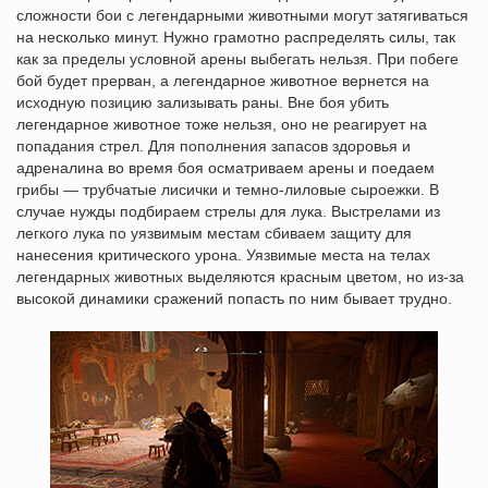
сложности бои с легендарными животными могут затягиваться
на несколько минут. Нужно грамотно распределять силы, так
как за пределы условной арены выбегать нельзя. При побеге
бой будет прерван, а легендарное животное вернется на
исходную позицию зализывать раны. Вне боя убить
легендарное животное тоже нельзя, оно не реагирует на
попадания стрел. Для пополнения запасов здоровья и
адреналина во время боя осматриваем арены и поедаем
грибы — трубчатые лисички и темно-лиловые сыроежки. В
случае нужды подбираем стрелы для лука. Выстрелами из
легкого лука по уязвимым местам сбиваем защиту для
нанесения критического урона. Уязвимые места на телах
легендарных животных выделяются красным цветом, но из-за
высокой динамики сражений попасть по ним бывает трудно.