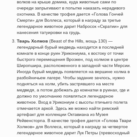
волков на крыше домика, куда животные сами по
очереди запрыгивают в попытке наказать нерадивого
охотника. В качестве трофея дается «Голова Гончей
Смерти» для Воллеса, который в награду за третье
легендарное животное дарит Набросок «Скратии» для
нанесения татуировки на грудь.
Тварь Холмов
(Beast of the Hills, мощь 130) —
легендарный бурый медведь находится в последней
комнате в конце руин Урикониума, к востоку от точки
быстрого перемещения Вроэкен, под холмом в центре
Широпшира, расположенного в западной части Мерсии.
Иногда бурый медведь появляется на вершине холма в
разбойничьем лагере. Чтобы задание зачлось, нужно
подняться на холм, убить застрявшего на месте
медведя, а потом добежать до комнатки в руинах, где и
должно по умолчанию появляться легендарное
животное. Вход в Урикониум с высоты птичьего полета
отмечается аркой. Здесь же можно найти римский
артефакт для коллекции Октавиана из Музея
Рейвенсторпа. В качестве трофея дается «Голова Твари
Холмов» для Воллеса, который в награду за четвертое
легендарное животное дарит Лук Петры (превосходный