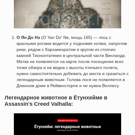
О Ян До Нэ
(O Yan Do' Ne, мощь 165) — лось с
красными рогами водится у подножия холма, напротив
реки, рядом с Кархакенратом и кругом из стоячих
камней Тиононтатекен в центральной части Винланда.
Метка не появляется на карте после посещения всех
точек обзора и не видна с высоты птичьего полета,
нужно самостоятельно добежать до места и сразиться с
легендарным животным. Голова лося не появляется в
Длинном доме в Рейвенсторпе и не нужна Воллесу.
Легендарное животное в Ётунхейме в
Assassin's Creed Valhalla: