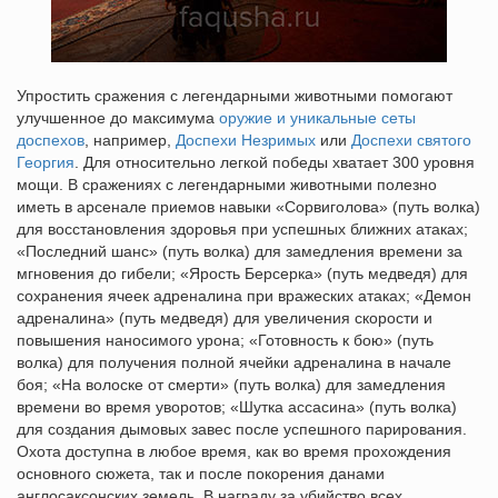
Упростить сражения с легендарными животными помогают
улучшенное до максимума
оружие и уникальные сеты
доспехов
, например,
Доспехи Незримых
или
Доспехи святого
Георгия
. Для относительно легкой победы хватает 300 уровня
мощи. В сражениях с легендарными животными полезно
иметь в арсенале приемов навыки «Сорвиголова» (путь волка)
для восстановления здоровья при успешных ближних атаках;
«Последний шанс» (путь волка) для замедления времени за
мгновения до гибели; «Ярость Берсерка» (путь медведя) для
сохранения ячеек адреналина при вражеских атаках; «Демон
адреналина» (путь медведя) для увеличения скорости и
повышения наносимого урона; «Готовность к бою» (путь
волка) для получения полной ячейки адреналина в начале
боя; «На волоске от смерти» (путь волка) для замедления
времени во время уворотов; «Шутка ассасина» (путь волка)
для создания дымовых завес после успешного парирования.
Охота доступна в любое время, как во время прохождения
основного сюжета, так и после покорения данами
англосаксонских земель. В награду за убийство всех