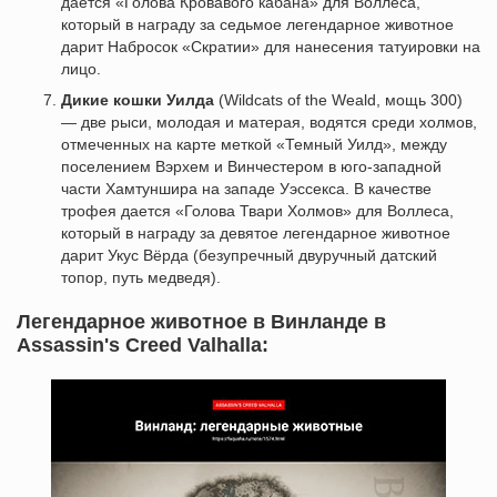
дается «Голова Кровавого кабана» для Воллеса,
который в награду за седьмое легендарное животное
дарит Набросок «Скратии» для нанесения татуировки на
лицо.
Дикие кошки Уилда
(Wildcats of the Weald, мощь 300)
— две рыси, молодая и матерая, водятся среди холмов,
отмеченных на карте меткой «Темный Уилд», между
поселением Вэрхем и Винчестером в юго-западной
части Хамтуншира на западе Уэссекса. В качестве
трофея дается «Голова Твари Холмов» для Воллеса,
который в награду за девятое легендарное животное
дарит Укус Вёрда (безупречный двуручный датский
топор, путь медведя).
Легендарное животное в Винланде в
Assassin's Creed Valhalla: