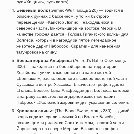
лук «Хищник», путь волка).
Бешеный волк
(Gemed-Wulf, мощь 220) — водится в
римских руинах с бассейном, у точки быстрого
перемещения «Кайстор Люпис», находящихся в
северной части Линкольншира на востоке Мерсии. В
качестве трофея дается «Голова Гигантского волка» для
Воллеса, который в награду за пятое легендарное
животное дарит Набросок «Скратии» для нанесения
татуировки на спину.
Боевая корова Альфреда
(Aelfred’s Battle-Cow, мощь
300) — находится на боевой арене на территории
Хозяйства Туикки, отмеченного на карте меткой
«Боннакон», расположенного в северо-восточной части
Суссекса в центре Уэссекса. В качестве трофея дается
«Голова Боевого быка Альфреда» для Воллеса, который
в награду за шестое легендарное животное дарит
Набросок «Железной жаровни» для украшения селения.
Кровавая свинья
(The Blood Swine, мощь 280) — дикий
вепрь водится среди камышей на Болоте Блисби,
находящемся рядом со Сноттингемом, в южной части
Йорвикшира на севере Мерсии. В качестве трофея