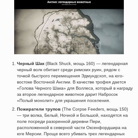
Черный Шак
(Black Shuck, мощь 160) — легендарная
черный волк обитает среди римских руин, рядом с
точкой быстрого перемещения Эдмундсхоп, на юго-
востоке Восточной Англии. В качестве трофея дается
«Голова Черного Шака» для Воллеса, который в награду
за второе легендарное животное дарит Набросок
«Полый монолит» для украшения поселения.
Пожиратели трупов
(The Corpse Feeders, мощь 150)
— три волка, Белый, Ночной и Большой, находятся на
поле посреди разоренной деревни Пери,
расположенной в северной части Оксенфордшира на
юге Мерсии. Проще всего убивать трех легендарных