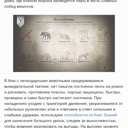
дома, где кланом Ворона проводятся пиры в честь славных
побед викингов.
В бою с легендарными животными придерживаемся
выжидательной тактики, нет смысла постоянно лезть на рожон
и рисковать: противники опасны, хорошо защищены, быстры,
проворны и сами быстро настигают охотников. При
нападениях уходим с траекторий движения, уворачиваемся от
гибельных рунических атак и отвечаем в ответ сильными и
слабыми ударами, используем
способности из Книг Знаний
для нанесения большого урона, следим за выносливостью,
чтобы вовремя реагировать на выпады. На высоких уровнях