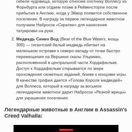
гибели чудовища, которую относим охотнику Воллесу из
Форнбурга или отдаем позже в Рейвенсторпе после
прибытия в Англию, когда у Эйвор появится собственное
поселение. В награду за первое легендарное животное
получаем Набросок «Скратии» для нанесения
татуировки на руки.
Медведь Синих Вод
(Bear of the Blue Waters, мощь
300) — гигантский белый медведь обитает на
маленьком островке к северо-западу от точки быстро
перемещения на Вершине скалы Ульрикен,
расположенной в центральной части Хордафюльке.
Доступ к Хордафюльке открывается по мере
прохождения сюжетных заданий, ближе к концовке игры.
В качестве трофея дается «Голова Короля медведей»
для Воллеса, который в награду за восьмое
легендарное животное дарит Набросок «Резной жрицы»
для украшения поселения.
Легендарные животные в Англии в Assassin's
Creed Valhalla: