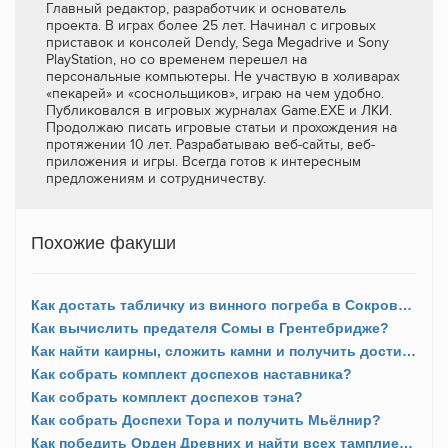
Главный редактор, разработчик и основатель
проекта. В играх более 25 лет. Начинал с игровых
приставок и консолей Dendy, Sega Megadrive и Sony
PlayStation, но со временем перешел на
персональные компьютеры. Не участвую в холиварах
«пекарей» и «соснольщиков», играю на чем удобно.
Публиковался в игровых журналах Game.EXE и ЛКИ.
Продолжаю писать игровые статьи и прохождения на
протяжении 10 лет. Разрабатываю веб-сайты, веб-
приложения и игры. Всегда готов к интересным
предложениям и сотрудничеству.
Похожие факуши
Как достать табличку из винного погреба в Сокровищах Британии в Эссексе?
Как вычислить предателя Сомы в Грентебридже?
Как найти каирны, сложить камни и получить достижение «Равновесие»?
Как собрать комплект доспехов наставника?
Как собрать комплект доспехов тэна?
Как собрать Доспехи Тора и получить Мьёлнир?
Как победить Орден Древних и найти всех тамплиеров?