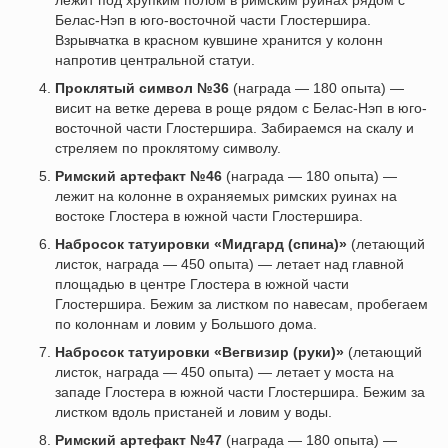
лежит под хрупким полом в римским руинах рядом с
Белас-Нэп в юго-восточной части Глостершира.
Взрывчатка в красном кувшине хранится у колонн
напротив центральной статуи.
Проклятый символ №36
(награда — 180 опыта) —
висит на ветке дерева в роще рядом с Белас-Нэп в юго-
восточной части Глостершира. Забираемся на скалу и
стреляем по проклятому символу.
Римский артефакт №46
(награда — 180 опыта) —
лежит на колонне в охраняемых римских руинах на
востоке Глостера в южной части Глостершира.
Набросок татуировки «Мидгард (спина)»
(летающий
листок, награда — 450 опыта) — летает над главной
площадью в центре Глостера в южной части
Глостершира. Бежим за листком по навесам, пробегаем
по колоннам и ловим у Большого дома.
Набросок татуировки «Вегвизир (руки)»
(летающий
листок, награда — 450 опыта) — летает у моста на
западе Глостера в южной части Глостершира. Бежим за
листком вдоль пристаней и ловим у воды.
Римский артефакт №47
(награда — 180 опыта) —