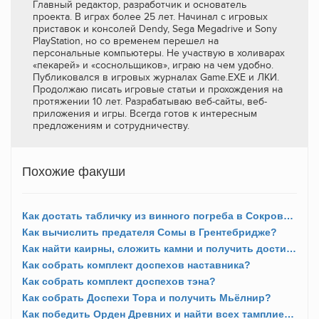
Главный редактор, разработчик и основатель
проекта. В играх более 25 лет. Начинал с игровых
приставок и консолей Dendy, Sega Megadrive и Sony
PlayStation, но со временем перешел на
персональные компьютеры. Не участвую в холиварах
«пекарей» и «соснольщиков», играю на чем удобно.
Публиковался в игровых журналах Game.EXE и ЛКИ.
Продолжаю писать игровые статьи и прохождения на
протяжении 10 лет. Разрабатываю веб-сайты, веб-
приложения и игры. Всегда готов к интересным
предложениям и сотрудничеству.
Похожие факуши
Как достать табличку из винного погреба в Сокровищах Британии в Эссексе?
Как вычислить предателя Сомы в Грентебридже?
Как найти каирны, сложить камни и получить достижение «Равновесие»?
Как собрать комплект доспехов наставника?
Как собрать комплект доспехов тэна?
Как собрать Доспехи Тора и получить Мьёлнир?
Как победить Орден Древних и найти всех тамплиеров?