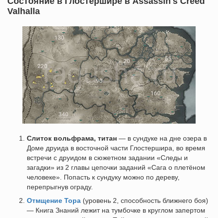
Состояние в Глостершире в Assassin's Creed
Valhalla
Слиток вольфрама, титан
— в сундуке на дне озера в
Доме друида в восточной части Глостершира, во время
встречи с друидом в сюжетном задании «Следы и
загадки» из 2 главы цепочки заданий «Сага о плетёном
человеке». Попасть к сундуку можно по дереву,
перепрыгнув ограду.
Отмщение Тора
(уровень 2, способность ближнего боя)
— Книга Знаний лежит на тумбочке в круглом запертом