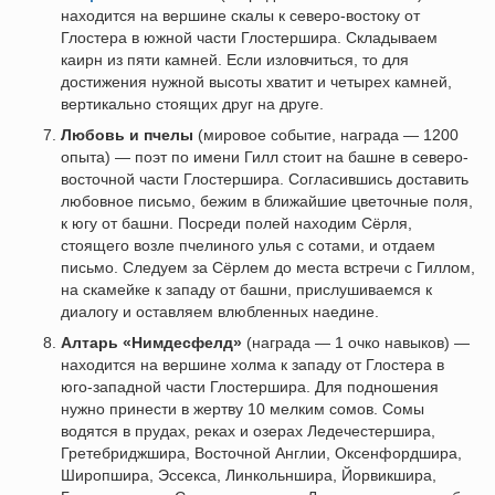
находится на вершине скалы к северо-востоку от
Глостера в южной части Глостершира. Складываем
каирн из пяти камней. Если изловчиться, то для
достижения нужной высоты хватит и четырех камней,
вертикально стоящих друг на друге.
Любовь и пчелы
(мировое событие, награда — 1200
опыта) — поэт по имени Гилл стоит на башне в северо-
восточной части Глостершира. Согласившись доставить
любовное письмо, бежим в ближайшие цветочные поля,
к югу от башни. Посреди полей находим Сёрля,
стоящего возле пчелиного улья с сотами, и отдаем
письмо. Следуем за Сёрлем до места встречи с Гиллом,
на скамейке к западу от башни, прислушиваемся к
диалогу и оставляем влюбленных наедине.
Алтарь «Нимдесфелд»
(награда — 1 очко навыков) —
находится на вершине холма к западу от Глостера в
юго-западной части Глостершира. Для подношения
нужно принести в жертву 10 мелким сомов. Сомы
водятся в прудах, реках и озерах Ледечестершира,
Гретебриджшира, Восточной Англии, Оксенфордшира,
Широпшира, Эссекса, Линкольншира, Йорвикшира,