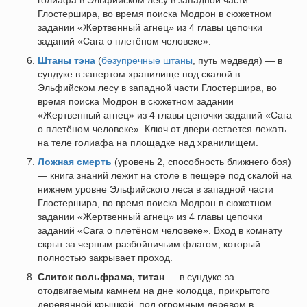
голиафа в Эльфийском лесу в западной части
Глостершира, во время поиска Модрон в сюжетном
задании «Жертвенный агнец» из 4 главы цепочки
заданий «Сага о плетёном человеке».
Штаны тэна
(
безупречные штаны
, путь медведя) — в
сундуке в запертом хранилище под скалой в
Эльфийском лесу в западной части Глостершира, во
время поиска Модрон в сюжетном задании
«Жертвенный агнец» из 4 главы цепочки заданий «Сага
о плетёном человеке». Ключ от двери остается лежать
на теле голиафа на площадке над хранилищем.
Ложная смерть
(уровень 2, способность ближнего боя)
— книга знаний лежит на столе в пещере под скалой на
нижнем уровне Эльфийского леса в западной части
Глостершира, во время поиска Модрон в сюжетном
задании «Жертвенный агнец» из 4 главы цепочки
заданий «Сага о плетёном человеке». Вход в комнату
скрыт за черным разбойничьим флагом, который
полностью закрывает проход.
Слиток вольфрама, титан
— в сундуке за
отодвигаемым камнем на дне колодца, прикрытого
деревянной крышкой, под огромным деревом в