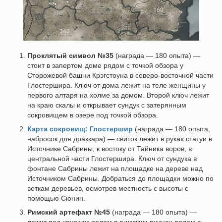
Проклятый символ №35
(награда — 180 опыта) —
стоит в запертом доме рядом с точкой обзора у
Сторожевой башни Крэгстоуна в северо-восточной части
Глостершира. Ключ от дома лежит на теле женщины у
первого алтаря на холме за домом. Второй ключ лежит
на краю скалы и открывает сундук с затерянным
сокровищем в озере под точкой обзора.
Карта сокровищ: Глостершир
(награда — 180 опыта,
набросок для драккара) — свиток лежит в руках статуи в
Источнике Сабрины, к востоку от Тайника воров, в
центральной части Глостершира. Ключ от сундука в
фонтане Сабрины лежит на площадке на дереве над
Источником Сабрины. Добраться до площадки можно по
веткам деревьев, осмотрев местность с высоты с
помощью Сюнин.
Римский артефакт №45
(награда — 180 опыта) —