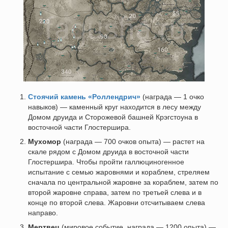
Стоячий камень «Роллендрич»
(награда — 1 очко
навыков) — каменный круг находится в лесу между
Домом друида и Сторожевой башней Крэгстоуна в
восточной части Глостершира.
Мухомор
(награда — 700 очков опыта) — растет на
скале рядом с Домом друида в восточной части
Глостершира. Чтобы пройти галлюциногенное
испытание с семью жаровнями и кораблем, стреляем
сначала по центральной жаровне за кораблем, затем по
второй жаровне справа, затем по третьей слева и в
конце по второй слева. Жаровни отсчитываем слева
направо.
Мертвец
(мировое событие, награда — 1200 опыта) —