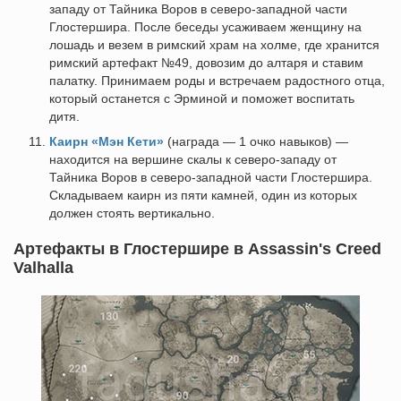
западу от Тайника Воров в северо-западной части
Глостершира. После беседы усаживаем женщину на
лошадь и везем в римский храм на холме, где хранится
римский артефакт №49, довозим до алтаря и ставим
палатку. Принимаем роды и встречаем радостного отца,
который останется с Эрминой и поможет воспитать
дитя.
Каирн «Мэн Кети»
(награда — 1 очко навыков) —
находится на вершине скалы к северо-западу от
Тайника Воров в северо-западной части Глостершира.
Складываем каирн из пяти камней, один из которых
должен стоять вертикально.
Артефакты в Глостершире в Assassin's Creed
Valhalla