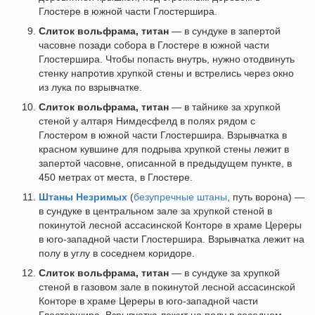
Глостере в южной части Глостершира.
Слиток вольфрама, титан
— в сундуке в запертой
часовне позади собора в Глостере в южной части
Глостершира. Чтобы попасть внутрь, нужно отодвинуть
стенку напротив хрупкой стены и встрелись через окно
из лука по взрывчатке.
Слиток вольфрама, титан
— в тайнике за хрупкой
стеной у алтаря Нимдесфелд в полях рядом с
Глостером в южной части Глостершира. Взрывчатка в
красном кувшине для подрыва хрупкой стены лежит в
запертой часовне, описанной в предыдущем пункте, в
450 метрах от места, в Глостере.
Штаны Незримых
(
безупречные штаны
, путь ворона) —
в сундуке в центральном зале за хрупкой стеной в
покинутой лесной ассасинской Конторе в храме Цереры
в юго-западной части Глостершира. Взрывчатка лежит на
полу в углу в соседнем коридоре.
Слиток вольфрама, титан
— в сундуке за хрупкой
стеной в газовом зале в покинутой лесной ассасинской
Конторе в храме Цереры в юго-западной части