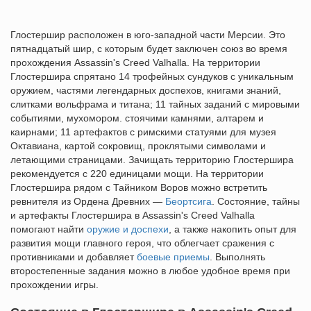
Глостершир расположен в юго-западной части Мерсии. Это
пятнадцатый шир, с которым будет заключен союз во время
прохождения Assassin's Creed Valhalla. На территории
Глостершира спрятано 14 трофейных сундуков с уникальным
оружием, частями легендарных доспехов, книгами знаний,
слитками вольфрама и титана; 11 тайных заданий с мировыми
событиями, мухомором. стоячими камнями, алтарем и
каирнами; 11 артефактов с римскими статуями для музея
Октавиана, картой сокровищ, проклятыми символами и
летающими страницами. Зачищать территорию Глостершира
рекомендуется с 220 единицами мощи. На территории
Глостершира рядом с Тайником Воров можно встретить
ревнителя из Ордена Древних —
Беортсига
. Состояние, тайны
и артефакты Глостершира в Assassin's Creed Valhalla
помогают найти
оружие и доспехи
, а также накопить опыт для
развития мощи главного героя, что облегчает сражения с
противниками и добавляет
боевые приемы
. Выполнять
второстепенные задания можно в любое удобное время при
прохождении игры.