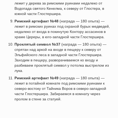
лежит у дерева за римскими руинами недалеко от
Водопада святого Кенелма, к северу от Глостера, в
южной части Глостершира.
Римский артефакт №48
(награда — 180 опыта) —
лежит в римских руинах под охраной бурых медведей,
недалеко от входа в покинутую Контору ассасинов в
храме Цереры, в юго-западной части Глостершира.
Проклятый символ №37
(награда — 180 опыта) —
спрятан над аркой на входе в пещеру к северу от
Эльфийского леса в западной части Глостершира.
Заходим в пещеру, разворачиваемся ко входу и
разбиваем проклятый символ у потолка выстрелом из
лука.
Римский артефакт №49
(награда — 180 опыта) —
лежит в потайной комнате под римскими руинами к
северо-востоку от Тайника Воров в северо-западной
части Глостершира. Забираемся в комнату через
пролом в стене за статуей.