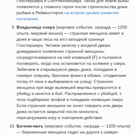
Глостершира и Сноттингемшира. Леска для ловли рыбы
появляется у главного героя после строительства дома
рыбака в Рейвенсторпе
на втором уровне развития
поселения
.
Владычица озера
(мировое событие, награда — 1200
опыта, мерзкий мешок) — странная женщина живет в
доме в чаще леса на юго-западной границе
Глостершира. Читаем записку у входной двери,
дожидаемся появления странной женщины,
сосредотачиваемся на ней клавишей [F] и пытаемся
поговорить, когда она остановится на холмике у озера.
Забегаем в открывшуюся дверь дома, попадаем в
газовую ловушку, бросаем факел в облако, отодвигаем
полку от окна и выбираемся на улицу. Странная
женщина при виде выжившей жертвы превратится в
убийцу и кинется в бой. Расправляемся с убийцей, с
тела подбираем трофей и покидаем зловещее озеро.
Если странная женщина не хочет говорить или дверь
дома остается закрытой после монолога,
перезагружаем игру и повторяем действие.
Богиня-мать
(мировое событие, награда — 1200 опыта)
— беременная женщина сидит на дороге к северо-