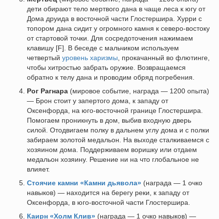
дети обирают тело мертвого дана в чаще леса к югу от
Дома друида в восточной части Глостершира. Хурри с
топором дана сидит у огромного камня к северо-востоку
от стартовой точки. Для сосредоточения нажимаем
клавишу [F]. В беседе с мальчиком используем
четвертый
уровень харизмы
, прокачанный во флютинге,
чтобы хитростью забрать оружие. Возвращаемся
обратно к телу дана и проводим обряд погребения.
Рог Рагнара
(мировое событие, награда — 1200 опыта)
— Брон стоит у запертого дома, к западу от
Оксенфорда, на юго-восточной границе Глостершира.
Помогаем проникнуть в дом, выбив входную дверь
силой. Отодвигаем полку в дальнем углу дома и с полки
забираем золотой медальон. На выходе сталкиваемся с
хозяином дома. Поддерживаем воришку или отдаем
медальон хозяину. Решение ни на что глобальное не
влияет.
Стоячие камни «Камни дьявола»
(награда — 1 очко
навыков) — находится на берегу реки, к западу от
Оксенфорда, в юго-восточной части Глостершира.
Каирн «Холм Клив»
(награда — 1 очко навыков) —