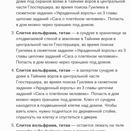
доме под охраной вояки в Тайнике воров в центральной
части Глостершира, во время поиска Гуилима в
сюжетном задании «Украденный король» из 3 главы
цепочки заданий «Сага о плетёном человеке». Попасть
в дом можно через траншею под домом.
Слиток вольфрама, титан
— в сундуке в хранилище за
отодвигаемой стеной в землянке в Тайнике воров в
центральной части Глостершира, во время поиска
Гуилима в сюжетном задании «Украденный король» из 3
главы цепочки заданий «Сага о плетёном человеке».
Попасть в дом можно через траншею под домом.
Слиток вольфрама, титан
— в запертом сундуке в
доме в Тайнике воров в центральной части
Глостершира, во время поиска Гуилима в сюжетном
задании «Украденный король» из 3 главы цепочки
заданий «Сага о плетёном человеке». Попасть в дом
можно через траншею под домом. Ключ от сундука
находится в подвешенной клетке над домом. Чтобы
взять ключ, нужно подняться по деревянной стойке,
спрыгнуть на клетку и спуститься к дверке.
Слиток вольфрама, титан
— остается лежать на теле