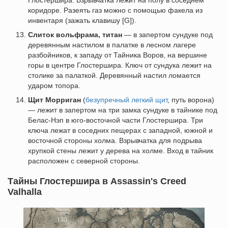
Глостершира. Взрывчатка лежит на полу в соседнем
коридоре. Разеять газ можно с помощью факела из
инвентаря (зажать клавишу [G]).
Слиток вольфрама, титан
— в запертом сундуке под
деревянным настилом в палатке в лесном лагере
разбойников, к западу от Тайника Воров, на вершине
горы в центре Глостершира. Ключ от сундука лежит на
столике за палаткой. Деревянный настил ломается
ударом топора.
Щит Морриган
(
безупречный легкий щит
, путь ворона)
— лежит в запертом на три замка сундуке в тайнике под
Белас-Нэп в юго-восточной части Глостершира. Три
ключа лежат в соседних пещерах с западной, южной и
восточной стороны холма. Взрывчатка для подрыва
хрупкой стены лежит у дерева на холме. Вход в тайник
расположен с северной стороны.
Тайны Глостершира в Assassin's Creed
Valhalla