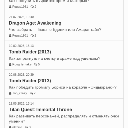
Как поступить с Архитектором и Матерью?
Pegas1981
2
27.07.2026, 19:40
Dragon Age: Awakening
Что выбрать — Башню Бдения или Амарантайн?
Pegas1981
2
19.02.2026, 16:13
Tomb Raider (2013)
Как запрыгнуть на клетку в храме над ущельем?
Roughly_take
5
20.08.2025, 20:39
Tomb Raider (2013)
Как победить громилу Бориса на корабле «Эндьюранс»?
Top_crazy
2
12.08.2025, 15:14
Titan Quest: Immortal Throne
Как развивать персонажей, распределять и отменять очки
умений?
plazma
3