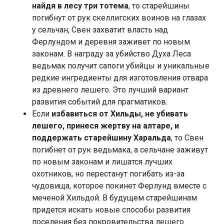
найдя в лесу три тотема
, то старейшины
погибнут от рук скеллигских воинов на глазах
у сельчан, Свен захватит власть над
Ферлундом и деревня заживет по новым
законам. В награду за убийство Духа Леса
ведьмак получит сапоги убийцы и уникальные
редкие ингредиенты для изготовления отвара
из древнего лешего. Это лучший вариант
развития событий для прагматиков.
Если
избавиться от Хильды, не убивать
лешего, принеся жертву на алтаре, и
поддержать старейшину Харальда
, то Свен
погибнет от рук ведьмака, а сельчане заживут
по новым законам и лишатся лучших
охотников, но перестанут погибать из-за
чудовища, которое покинет Ферлунд вместе с
меченой Хильдой. В будущем старейшинам
придется искать новые способы развития
поселения без покровительства лешего.